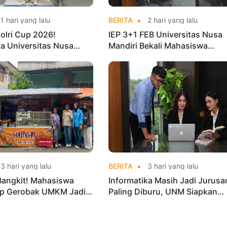
1 hari yang lalu
BERITA
2 hari yang lalu
olri Cup 2026!
IEP 3+1 FEB Universitas Nusa
a Universitas Nusa
Mandiri Bekali Mahasiswa
Harumkan Nama Kampus
Pengalaman Kerja Sebelum Lu
nas Taekwondo
3 hari yang lalu
BERITA
3 hari yang lalu
Bangkit! Mahasiswa
Informatika Masih Jadi Jurusa
p Gerobak UMKM Jadi
Paling Diburu, UNM Siapkan
arik dan Laris
Talenta AI hingga Cyber Securi