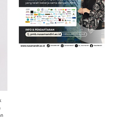
k
a
an