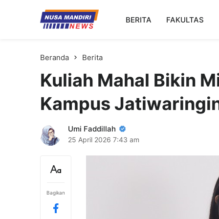
Kampus Digital Bisnis
BERITA
FAKULTAS
Universitas Nusa Mandiri
Beranda
Berita
Kuliah Mahal Bikin 
Kampus Jatiwaringin 
Umi Faddillah
25 April 2026
7:43 am
Bagikan