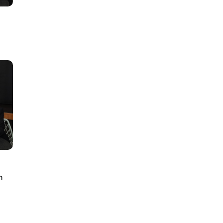
lus
n
ty