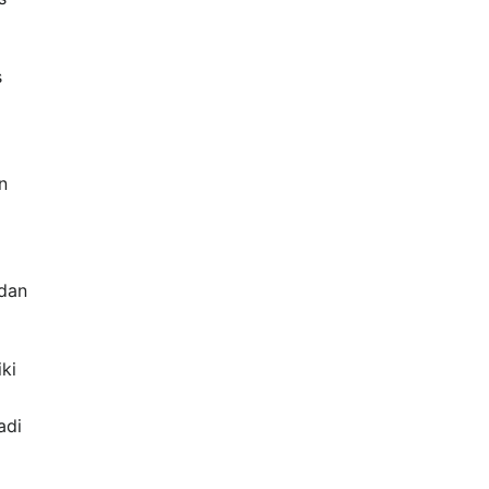
s
n
 dan
ki
adi