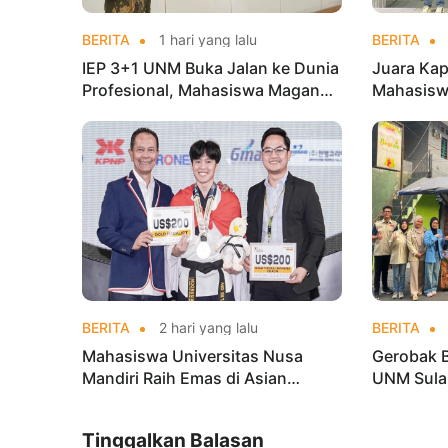
BERITA
1 hari yang lalu
BERITA
IEP 3+1 UNM Buka Jalan ke Dunia
Juara Kap
Profesional, Mahasiswa Magang
Mahasisw
di Kementerian Koperasi
Mandiri 
di Kejur
BERITA
2 hari yang lalu
BERITA
Mahasiswa Universitas Nusa
Gerobak 
Mandiri Raih Emas di Asian
UNM Sula
Taekwondo Indonesia Open
Lebih Men
Championships 2026
Tinggalkan Balasan