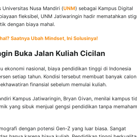
 Universitas Nusa Mandiri (
UNM
) sebagai Kampus Digital
biayaan fleksibel, UNM Jatiwaringin hadir mematahkan sti
ntik dengan biaya mahal.
al? Saatnya Ubah Mindset, Ini Solusinya!
in Buka Jalan Kuliah Cicilan
 ekonomi nasional, biaya pendidikan tinggi di Indonesia
ersen setiap tahun. Kondisi tersebut membuat banyak calon
ekhawatiran finansial sebelum memulai kuliah.
diri Kampus Jatiwaringin, Bryan Givan, menilai kampus ti
demik yang sibuk menjual gengsi pendidikan tanpa memaham
ografi dengan potensi Gen-Z yang luar biasa. Sangat
as hanya karena biaya kuliah. Pendidikan tinggi berkualita