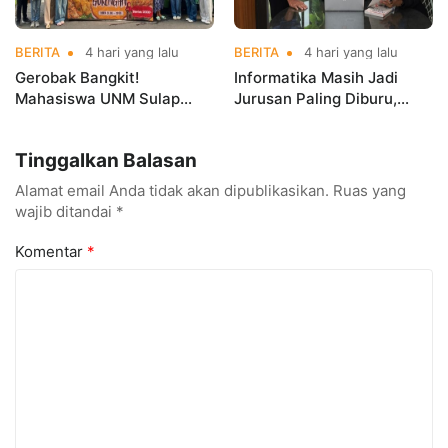
BERITA
4 hari yang lalu
BERITA
4 hari yang lalu
Gerobak Bangkit!
Informatika Masih Jadi
Mahasiswa UNM Sulap
Jurusan Paling Diburu,
Gerobak UMKM Jadi Lebih
UNM Siapkan Talenta AI
Menarik dan Laris
hingga Cyber Security
Tinggalkan Balasan
Alamat email Anda tidak akan dipublikasikan.
Ruas yang
wajib ditandai
*
Komentar
*