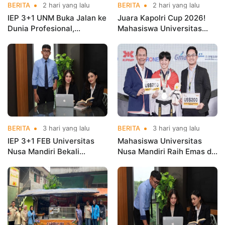
BERITA
2 hari yang lalu
BERITA
2 hari yang lalu
IEP 3+1 UNM Buka Jalan ke
Juara Kapolri Cup 2026!
Dunia Profesional,
Mahasiswa Universitas
Mahasiswa Magang di
Nusa Mandiri Harumkan
Kementerian Koperasi
Nama Kampus di Kejurnas
Taekwondo
BERITA
3 hari yang lalu
BERITA
3 hari yang lalu
IEP 3+1 FEB Universitas
Mahasiswa Universitas
Nusa Mandiri Bekali
Nusa Mandiri Raih Emas di
Mahasiswa Pengalaman
Asian Taekwondo
Kerja Sebelum Lulus
Indonesia Open
Championships 2026