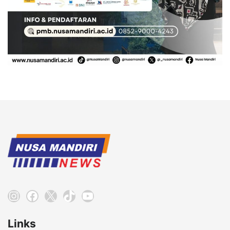
Instagram
Facebook
X
TikTok
YouTube
Links