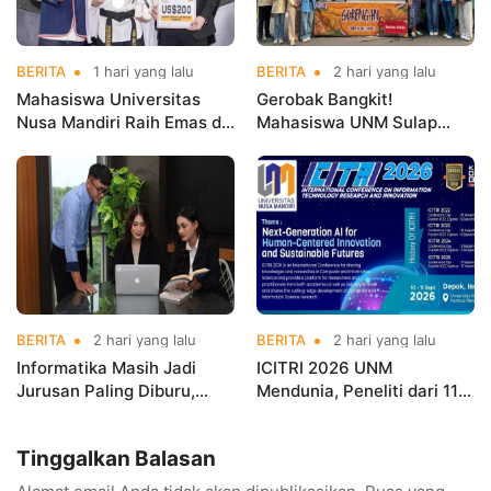
BERITA
1 hari yang lalu
BERITA
2 hari yang lalu
Mahasiswa Universitas
Gerobak Bangkit!
Nusa Mandiri Raih Emas di
Mahasiswa UNM Sulap
Asian Taekwondo
Gerobak UMKM Jadi Lebih
Indonesia Open
Menarik dan Laris
Championships 2026
BERITA
2 hari yang lalu
BERITA
2 hari yang lalu
Informatika Masih Jadi
ICITRI 2026 UNM
Jurusan Paling Diburu,
Mendunia, Peneliti dari 11
UNM Siapkan Talenta AI
Negara Ramaikan
hingga Cyber Security
Konferensi Internasional
Tinggalkan Balasan