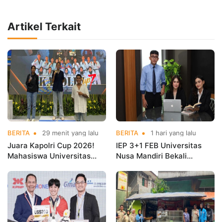
Artikel Terkait
BERITA
29 menit yang lalu
BERITA
1 hari yang lalu
Juara Kapolri Cup 2026!
IEP 3+1 FEB Universitas
Mahasiswa Universitas
Nusa Mandiri Bekali
Nusa Mandiri Harumkan
Mahasiswa Pengalaman
Nama Kampus di Kejurnas
Kerja Sebelum Lulus
Taekwondo