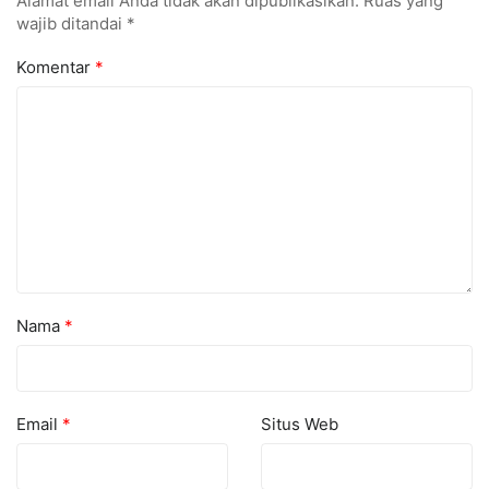
Alamat email Anda tidak akan dipublikasikan.
Ruas yang
wajib ditandai
*
Komentar
*
Nama
*
Email
*
Situs Web