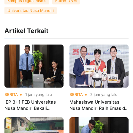
Kampus Digital Bisnis
Kuliah UNM
Universitas Nusa Mandiri
Artikel Terkait
BERITA
1 jam yang lalu
BERITA
2 jam yang lalu
IEP 3+1 FEB Universitas
Mahasiswa Universitas
Nusa Mandiri Bekali
Nusa Mandiri Raih Emas di
Mahasiswa Pengalaman
Asian Taekwondo
Kerja Sebelum Lulus
Indonesia Open
Championships 2026