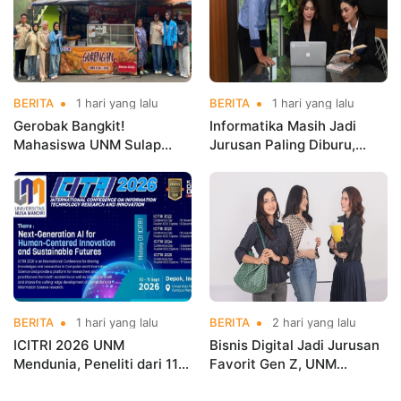
BERITA
1 hari yang lalu
BERITA
1 hari yang lalu
Gerobak Bangkit!
Informatika Masih Jadi
Mahasiswa UNM Sulap
Jurusan Paling Diburu,
Gerobak UMKM Jadi Lebih
UNM Siapkan Talenta AI
Menarik dan Laris
hingga Cyber Security
BERITA
1 hari yang lalu
BERITA
2 hari yang lalu
ICITRI 2026 UNM
Bisnis Digital Jadi Jurusan
Mendunia, Peneliti dari 11
Favorit Gen Z, UNM
Negara Ramaikan
Siapkan Talenta Siap