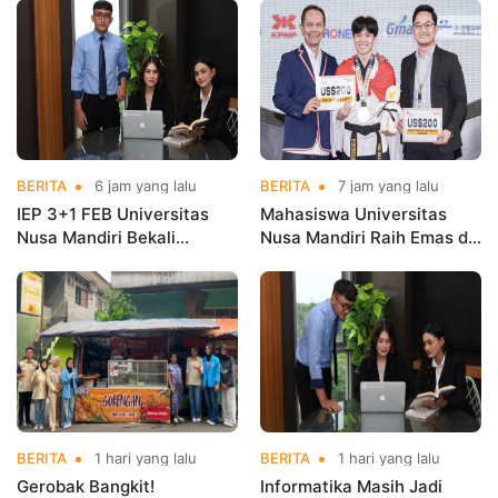
BERITA
6 jam yang lalu
BERITA
7 jam yang lalu
IEP 3+1 FEB Universitas
Mahasiswa Universitas
Nusa Mandiri Bekali
Nusa Mandiri Raih Emas di
Mahasiswa Pengalaman
Asian Taekwondo
Kerja Sebelum Lulus
Indonesia Open
Championships 2026
BERITA
1 hari yang lalu
BERITA
1 hari yang lalu
Gerobak Bangkit!
Informatika Masih Jadi