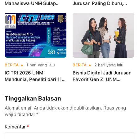
Mahasiswa UNM Sulap
Jurusan Paling Diburu,
Gerobak UMKM Jadi Lebih
UNM Siapkan Talenta AI
Menarik dan Laris
hingga Cyber Security
BERITA
1 hari yang lalu
BERITA
2 hari yang lalu
ICITRI 2026 UNM
Bisnis Digital Jadi Jurusan
Mendunia, Peneliti dari 11
Favorit Gen Z, UNM
Negara Ramaikan
Siapkan Talenta Siap
Konferensi Internasional
Kuasai Industri Digital
Tinggalkan Balasan
Alamat email Anda tidak akan dipublikasikan.
Ruas yang
wajib ditandai
*
Komentar
*