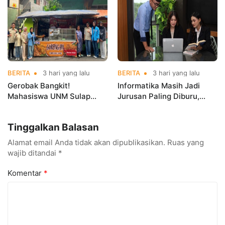
Championships 2026
BERITA
3 hari yang lalu
BERITA
3 hari yang lalu
Gerobak Bangkit!
Informatika Masih Jadi
Mahasiswa UNM Sulap
Jurusan Paling Diburu,
Gerobak UMKM Jadi Lebih
UNM Siapkan Talenta AI
Menarik dan Laris
hingga Cyber Security
Tinggalkan Balasan
Alamat email Anda tidak akan dipublikasikan.
Ruas yang
wajib ditandai
*
Komentar
*