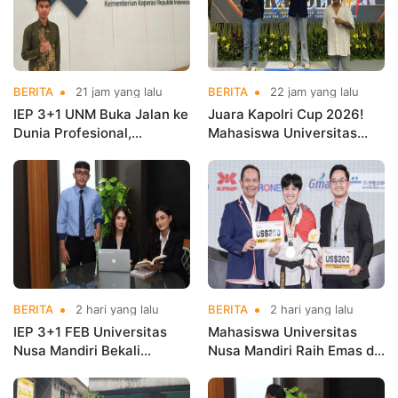
BERITA
21 jam yang lalu
BERITA
22 jam yang lalu
IEP 3+1 UNM Buka Jalan ke
Juara Kapolri Cup 2026!
Dunia Profesional,
Mahasiswa Universitas
Mahasiswa Magang di
Nusa Mandiri Harumkan
Kementerian Koperasi
Nama Kampus di Kejurnas
Taekwondo
BERITA
2 hari yang lalu
BERITA
2 hari yang lalu
IEP 3+1 FEB Universitas
Mahasiswa Universitas
Nusa Mandiri Bekali
Nusa Mandiri Raih Emas di
Mahasiswa Pengalaman
Asian Taekwondo
Kerja Sebelum Lulus
Indonesia Open