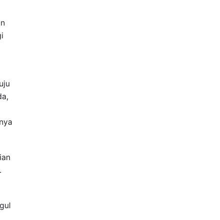
an
i
uju
da,
rnya
ian
.
gul