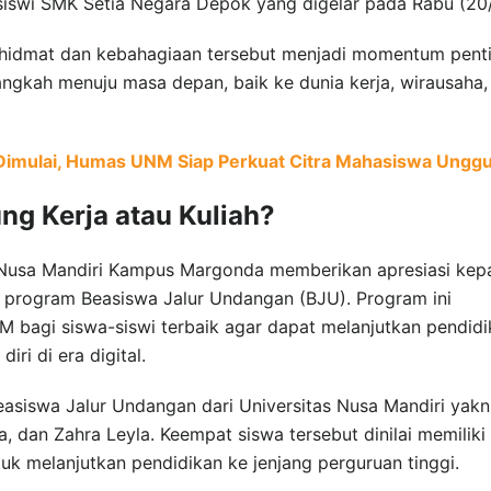
siswi SMK Setia Negara Depok yang digelar pada Rabu (20/
khidmat dan kebahagiaan tersebut menjadi momentum pent
langkah menuju masa depan, baik ke dunia kerja, wirausaha,
imulai, Humas UNM Siap Perkuat Citra Mahasiswa Unggu
g Kerja atau Kuliah?
s Nusa Mandiri Kampus Margonda memberikan apresiasi kep
ui program Beasiswa Jalur Undangan (BJU). Program ini
 bagi siswa-siswi terbaik agar dapat melanjutkan pendidi
ri di era digital.
asiswa Jalur Undangan dari Universitas Nusa Mandiri yakn
ya, dan Zahra Leyla. Keempat siswa tersebut dinilai memiliki
tuk melanjutkan pendidikan ke jenjang perguruan tinggi.