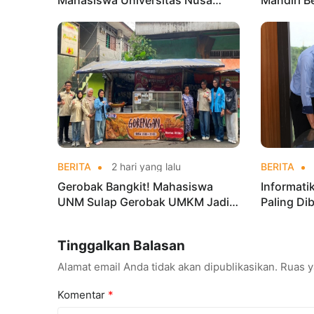
Mahasiswa Universitas Nusa
Mandiri B
Mandiri Harumkan Nama Kampus
Pengalama
di Kejurnas Taekwondo
BERITA
2 hari yang lalu
BERITA
Gerobak Bangkit! Mahasiswa
Informati
UNM Sulap Gerobak UMKM Jadi
Paling Di
Lebih Menarik dan Laris
Talenta A
Tinggalkan Balasan
Alamat email Anda tidak akan dipublikasikan.
Ruas y
Komentar
*