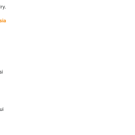
ry.
sia
si
ui