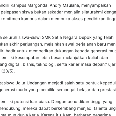
andiri Kampus Margonda, Andry Maulana, menyampaikan
elepasan siswa bukan sekadar menjalin silaturahmi deng
uk komitmen kampus dalam membuka akses pendidikan tingg
 seluruh siswa-siswi SMK Setia Negara Depok yang telah
ukan akhir perjuangan, melainkan awal perjalanan baru men
iri hadir untuk memberikan dukungan kepada generasi mu
memiliki kesempatan lebih besar melanjutkan kuliah dan
digital, bisnis, teknologi, serta karier masa depan,” uja
 (20/5).
siswa Jalur Undangan menjadi salah satu bentuk kepedul
generasi muda yang memiliki semangat belajar dan prestasi
iliki potensi luar biasa. Dengan pendidikan tinggi yang
 mendukung, mereka dapat berkembang menjadi talenta ung
i maupun dunia kerja. Karena itu, kami berharap penerima