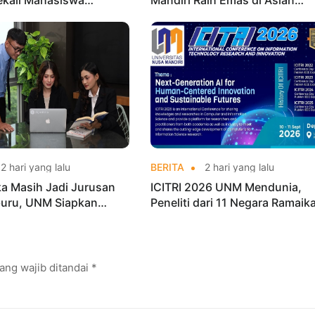
ekali Mahasiswa
Mandiri Raih Emas di Asian
n Kerja Sebelum Lulus
Taekwondo Indonesia Open
Championships 2026
2 hari yang lalu
BERITA
2 hari yang lalu
ka Masih Jadi Jurusan
ICITRI 2026 UNM Mendunia,
buru, UNM Siapkan
Peneliti dari 11 Negara Ramaik
I hingga Cyber Security
Konferensi Internasional
ang wajib ditandai
*