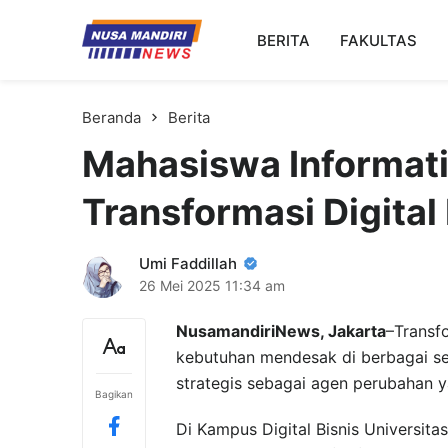
Kampus Digital Bisnis
BERITA
FAKULTAS
Universitas Nusa Mandiri
Beranda
Berita
Mahasiswa Informat
Transformasi Digital
Umi Faddillah
26 Mei 2025
11:34 am
NusamandiriNews, Jakarta
–Transfo
kebutuhan mendesak di berbagai sek
strategis sebagai agen perubahan y
Bagikan
Di Kampus Digital Bisnis Universita