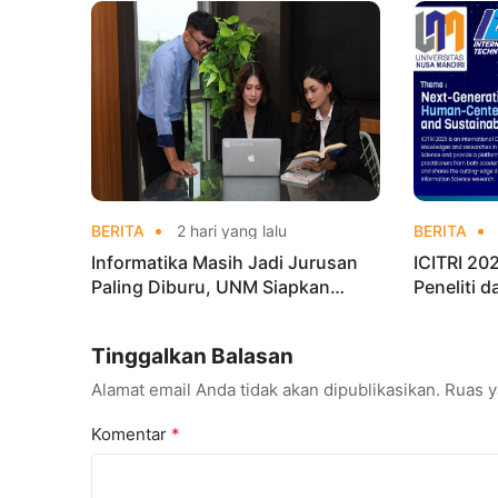
Champion
BERITA
2 hari yang lalu
BERITA
Informatika Masih Jadi Jurusan
ICITRI 2
Paling Diburu, UNM Siapkan
Peneliti 
Talenta AI hingga Cyber Security
Konferens
Tinggalkan Balasan
Alamat email Anda tidak akan dipublikasikan.
Ruas y
Komentar
*