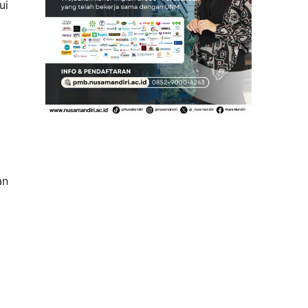
ui
an