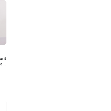
orit
iap