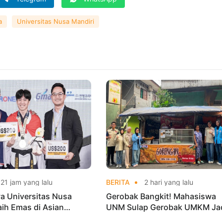
a
Universitas Nusa Mandiri
21 jam yang lalu
BERITA
2 hari yang lalu
a Universitas Nusa
Gerobak Bangkit! Mahasiswa
aih Emas di Asian
UNM Sulap Gerobak UMKM Ja
o Indonesia Open
Lebih Menarik dan Laris