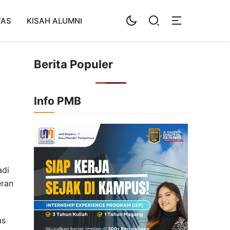
TAS
KISAH ALUMNI
Berita Populer
Info PMB
adi
eran
as