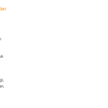
iri
n
uk
gi,
an.