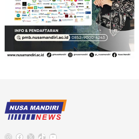
Instagram
Facebook
X
TikTok
YouTube