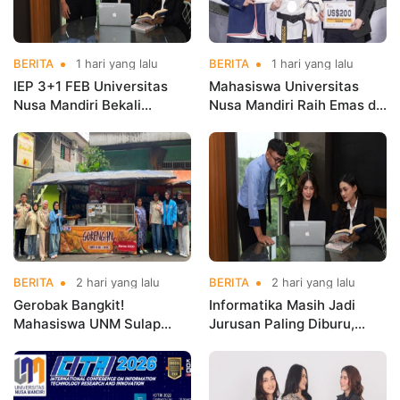
BERITA
1 hari yang lalu
BERITA
1 hari yang lalu
IEP 3+1 FEB Universitas
Mahasiswa Universitas
Nusa Mandiri Bekali
Nusa Mandiri Raih Emas di
Mahasiswa Pengalaman
Asian Taekwondo
Kerja Sebelum Lulus
Indonesia Open
Championships 2026
BERITA
2 hari yang lalu
BERITA
2 hari yang lalu
Gerobak Bangkit!
Informatika Masih Jadi
Mahasiswa UNM Sulap
Jurusan Paling Diburu,
Gerobak UMKM Jadi Lebih
UNM Siapkan Talenta AI
Menarik dan Laris
hingga Cyber Security