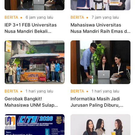
BERITA
6 jam yang lalu
BERITA
7 jam yang lalu
IEP 3+1 FEB Universitas
Mahasiswa Universitas
Nusa Mandiri Bekali
Nusa Mandiri Raih Emas di
Mahasiswa Pengalaman
Asian Taekwondo
Kerja Sebelum Lulus
Indonesia Open
Championships 2026
BERITA
1 hari yang lalu
BERITA
1 hari yang lalu
Gerobak Bangkit!
Informatika Masih Jadi
Mahasiswa UNM Sulap
Jurusan Paling Diburu,
Gerobak UMKM Jadi Lebih
UNM Siapkan Talenta AI
Menarik dan Laris
hingga Cyber Security