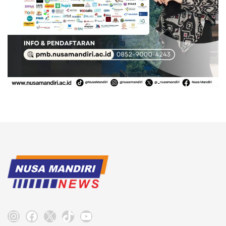
Instagram
Facebook
X
TikTok
YouTube