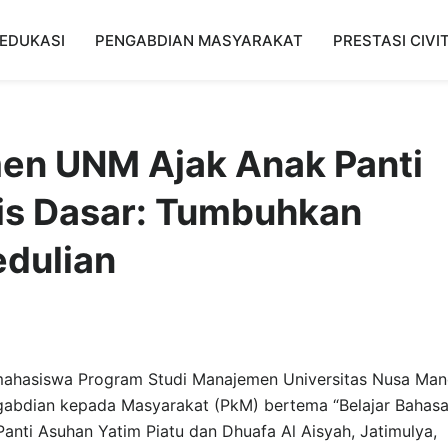
EDUKASI
PENGABDIAN MASYARAKAT
PRESTASI CIVI
n UNM Ajak Anak Panti
ris Dasar: Tumbuhkan
edulian
ahasiswa Program Studi Manajemen Universitas Nusa Mand
gabdian kepada Masyarakat (PkM) bertema “Belajar Bahas
 Panti Asuhan Yatim Piatu dan Dhuafa Al Aisyah, Jatimulya,