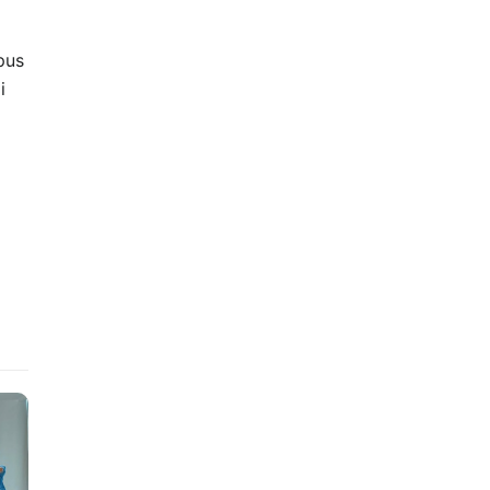
pus
i