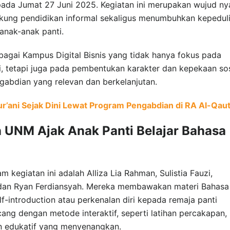
ada Jumat 27 Juni 2025. Kegiatan ini merupakan wujud ny
kung pendidikan informal sekaligus menumbuhkan kepedul
anak-anak panti.
ebagai Kampus Digital Bisnis yang tidak hanya fokus pada
, tetapi juga pada pembentukan karakter dan kepekaan sos
gabdian yang relevan dan berkelanjutan.
r’ani Sejak Dini Lewat Program Pengabdian di RA Al-Qau
UNM Ajak Anak Panti Belajar Bahasa
 kegiatan ini adalah Alliza Lia Rahman, Sulistia Fauzi,
r, dan Ryan Ferdiansyah. Mereka membawakan materi Bahasa
f-introduction atau perkenalan diri kepada remaja panti
cang dengan metode interaktif, seperti latihan percakapan,
n edukatif yang menyenangkan.