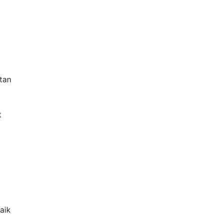
tan
t
aik