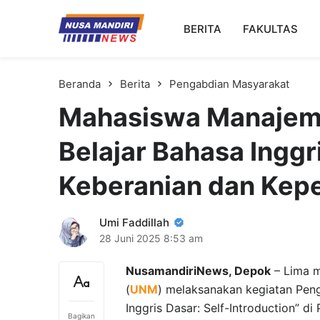
Kampus Digital Bisnis
BERITA
FAKULTAS
Universitas Nusa Mandiri
Beranda
Berita
Pengabdian Masyarakat
Mahasiswa Manajeme
Belajar Bahasa Ingg
Keberanian dan Kep
Umi Faddillah
28 Juni 2025
8:53 am
NusamandiriNews, Depok
– Lima m
(
UNM
) melaksanakan kegiatan Pen
Inggris Dasar: Self-Introduction” di
Bagikan