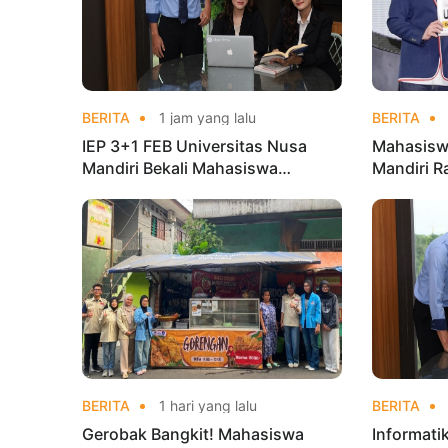
BERITA
1 jam yang lalu
BERITA
IEP 3+1 FEB Universitas Nusa
Mahasisw
Mandiri Bekali Mahasiswa
Mandiri R
Pengalaman Kerja Sebelum Lulus
Taekwond
Champion
BERITA
1 hari yang lalu
BERITA
Gerobak Bangkit! Mahasiswa
Informati