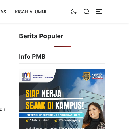
TAS
KISAH ALUMNI
Berita Populer
Info PMB
iri
a