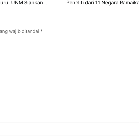
buru, UNM Siapkan
Peneliti dari 11 Negara Ramaik
I hingga Cyber Security
Konferensi Internasional
ang wajib ditandai
*