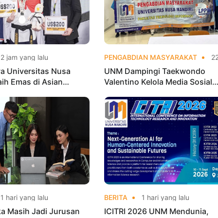
2 jam yang lalu
PENGABDIAN MASYARAKAT
22 jam yan
a Universitas Nusa
UNM Dampingi Taekwondo
aih Emas di Asian
Valentino Kelola Media Sosial
o Indonesia Open
untuk Perkuat Branding Digital
ships 2026
1 hari yang lalu
BERITA
1 hari yang lalu
ka Masih Jadi Jurusan
ICITRI 2026 UNM Mendunia,