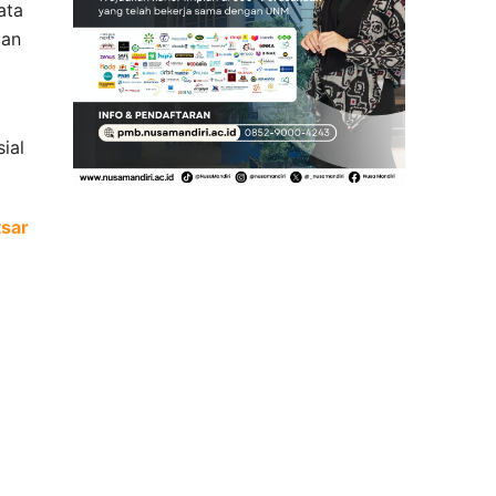
ata
ian
ial
tsar