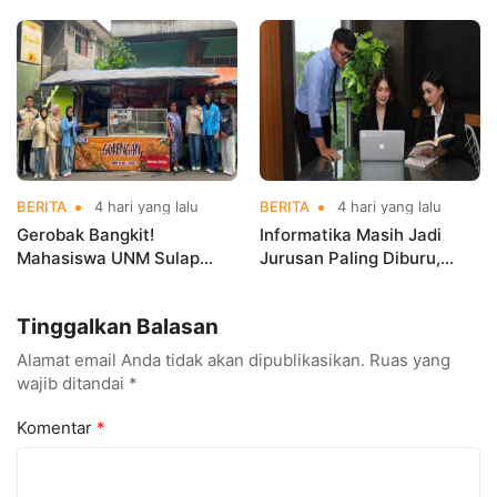
Mahasiswa Pengalaman
Asian Taekwondo
Kerja Sebelum Lulus
Indonesia Open
Championships 2026
BERITA
4 hari yang lalu
BERITA
4 hari yang lalu
Gerobak Bangkit!
Informatika Masih Jadi
Mahasiswa UNM Sulap
Jurusan Paling Diburu,
Gerobak UMKM Jadi Lebih
UNM Siapkan Talenta AI
Menarik dan Laris
hingga Cyber Security
Tinggalkan Balasan
Alamat email Anda tidak akan dipublikasikan.
Ruas yang
wajib ditandai
*
Komentar
*