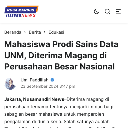
Kampus Digital Bisnis
Universitas Nusa Mandiri
Beranda
Berita
Edukasi
Mahasiswa Prodi Sains Data
UNM, Diterima Magang di
Perusahaan Besar Nasional
Umi Faddillah
23 September 2024
3:47 pm
Jakarta, NusamandiriNews
–Diterima magang di
perusahaan ternama tentunya menjadi impian bagi
sebagian besar mahasiswa untuk memperoleh
pengalaman di dunia kerja. Salah satunya adalah