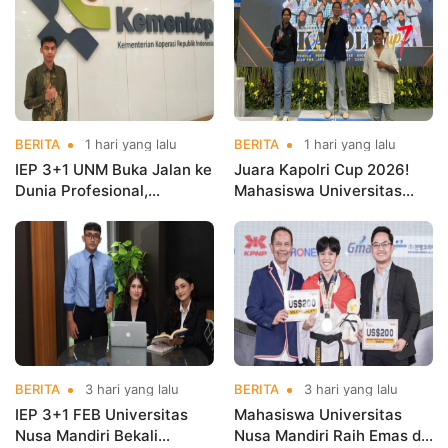
BERITA
1 hari yang lalu
BERITA
1 hari yang lalu
IEP 3+1 UNM Buka Jalan ke
Juara Kapolri Cup 2026!
Dunia Profesional,
Mahasiswa Universitas
Mahasiswa Magang di
Nusa Mandiri Harumkan
Kementerian Koperasi
Nama Kampus di Kejurnas
Taekwondo
BERITA
3 hari yang lalu
BERITA
3 hari yang lalu
IEP 3+1 FEB Universitas
Mahasiswa Universitas
Nusa Mandiri Bekali
Nusa Mandiri Raih Emas di