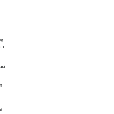
wa
an
asi
ng
ti