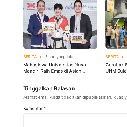
di Kejur
BERITA
2 hari yang lalu
BERITA
Mahasiswa Universitas Nusa
Gerobak 
Mandiri Raih Emas di Asian
UNM Sula
Taekwondo Indonesia Open
Lebih Men
Championships 2026
Tinggalkan Balasan
Alamat email Anda tidak akan dipublikasikan.
Ruas y
Komentar
*