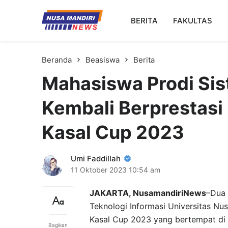
Kampus Digital Bisnis
BERITA
FAKULTAS
Universitas Nusa Mandiri
Beranda
Beasiswa
Berita
Mahasiswa Prodi Sis
Kembali Berprestasi
Kasal Cup 2023
Umi Faddillah
11 Oktober 2023
10:54 am
JAKARTA, NusamandiriNews
–Dua 
Teknologi Informasi Universitas N
Kasal Cup 2023 yang bertempat di 
Bagikan