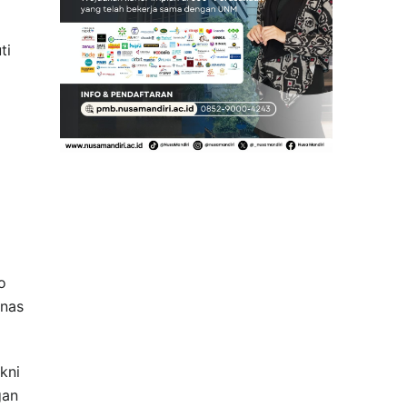
ti
o
rnas
kni
gan