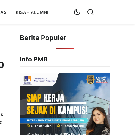
TAS
KISAH ALUMNI
Berita Populer
Info PMB
o
as
do