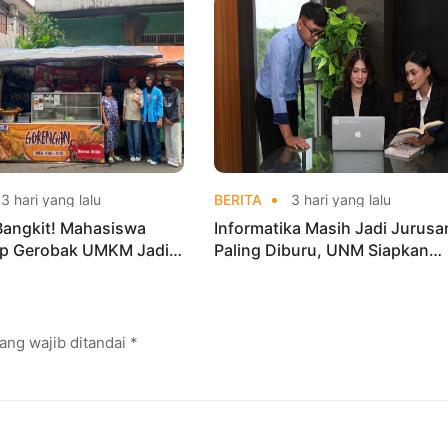
nas Taekwondo
3 hari yang lalu
BERITA
3 hari yang lalu
Bangkit! Mahasiswa
Informatika Masih Jadi Jurusa
p Gerobak UMKM Jadi
Paling Diburu, UNM Siapkan
arik dan Laris
Talenta AI hingga Cyber Securi
ang wajib ditandai
*