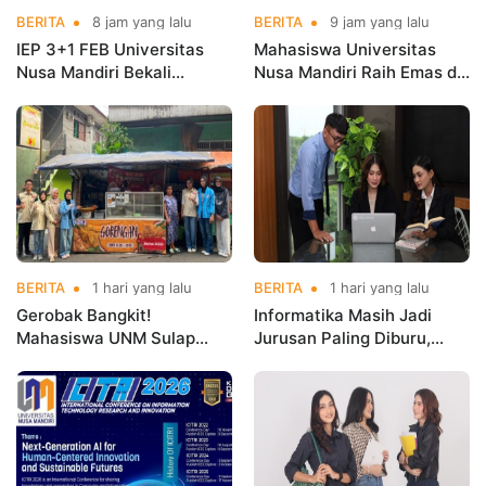
BERITA
8 jam yang lalu
BERITA
9 jam yang lalu
IEP 3+1 FEB Universitas
Mahasiswa Universitas
Nusa Mandiri Bekali
Nusa Mandiri Raih Emas di
Mahasiswa Pengalaman
Asian Taekwondo
Kerja Sebelum Lulus
Indonesia Open
Championships 2026
BERITA
1 hari yang lalu
BERITA
1 hari yang lalu
Gerobak Bangkit!
Informatika Masih Jadi
Mahasiswa UNM Sulap
Jurusan Paling Diburu,
Gerobak UMKM Jadi Lebih
UNM Siapkan Talenta AI
Menarik dan Laris
hingga Cyber Security