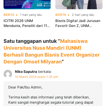
BERITA
1 hari yang lalu
BERITA
2 hari yang lalu
ICITRI 2026 UNM
Bisnis Digital Jadi Jurusan
Mendunia, Peneliti dari 11
Favorit Gen Z, UNM
Negara Ramaikan
Siapkan Talenta Siap
Konferensi Internasional
Kuasai Industri Digital
Satu tanggapan untuk “
Mahasiswa
Universitas Nusa Mandiri (UNM)
Berhasil Bangun Bisnis Event Organizer
Dengan Omset Milyaran
”
Niko Saputra
berkata:
10 Maret 2024 pukul 1:35 pm
Dear Pak/Ibu Admin,
Terima kasih atas informasi yang telah diberikan,
Kami sangat menghargai segala tutorial yang dapat