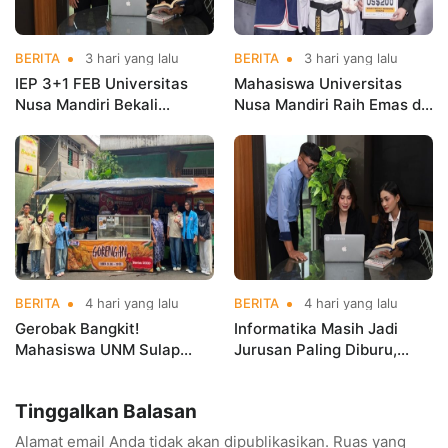
BERITA
3 hari yang lalu
BERITA
3 hari yang lalu
IEP 3+1 FEB Universitas
Mahasiswa Universitas
Nusa Mandiri Bekali
Nusa Mandiri Raih Emas di
Mahasiswa Pengalaman
Asian Taekwondo
Kerja Sebelum Lulus
Indonesia Open
Championships 2026
BERITA
4 hari yang lalu
BERITA
4 hari yang lalu
Gerobak Bangkit!
Informatika Masih Jadi
Mahasiswa UNM Sulap
Jurusan Paling Diburu,
Gerobak UMKM Jadi Lebih
UNM Siapkan Talenta AI
Menarik dan Laris
hingga Cyber Security
Tinggalkan Balasan
Alamat email Anda tidak akan dipublikasikan.
Ruas yang