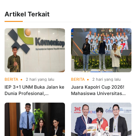
Artikel Terkait
BERITA
2 hari yang lalu
BERITA
2 hari yang lalu
IEP 3+1 UNM Buka Jalan ke
Juara Kapolri Cup 2026!
Dunia Profesional,
Mahasiswa Universitas
Mahasiswa Magang di
Nusa Mandiri Harumkan
Kementerian Koperasi
Nama Kampus di Kejurnas
Taekwondo