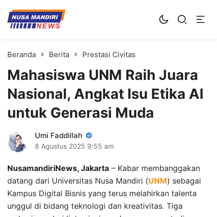
Kampus Digital Bisnis
Universitas Nusa Mandiri
Beranda
Berita
Prestasi Civitas
Mahasiswa UNM Raih Juara
Nasional, Angkat Isu Etika AI
untuk Generasi Muda
Umi Faddillah
8 Agustus 2025
9:55 am
NusamandiriNews, Jakarta
– Kabar membanggakan
datang dari Universitas Nusa Mandiri (
UNM
) sebagai
Kampus Digital Bisnis yang terus melahirkan talenta
unggul di bidang teknologi dan kreativitas. Tiga