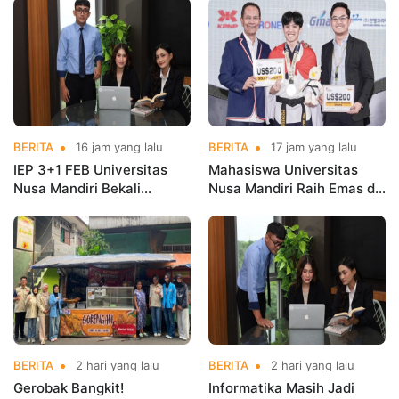
BERITA
16 jam yang lalu
BERITA
17 jam yang lalu
IEP 3+1 FEB Universitas
Mahasiswa Universitas
Nusa Mandiri Bekali
Nusa Mandiri Raih Emas di
Mahasiswa Pengalaman
Asian Taekwondo
Kerja Sebelum Lulus
Indonesia Open
Championships 2026
BERITA
2 hari yang lalu
BERITA
2 hari yang lalu
Gerobak Bangkit!
Informatika Masih Jadi