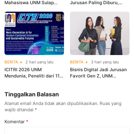
Mahasiswa UNM Sulap
Jurusan Paling Diburu,
Gerobak UMKM Jadi Lebih
UNM Siapkan Talenta AI
Menarik dan Laris
hingga Cyber Security
BERITA
2 hari yang lalu
BERITA
3 hari yang lalu
ICITRI 2026 UNM
Bisnis Digital Jadi Jurusan
Mendunia, Peneliti dari 11
Favorit Gen Z, UNM
Negara Ramaikan
Siapkan Talenta Siap
Konferensi Internasional
Kuasai Industri Digital
Tinggalkan Balasan
Alamat email Anda tidak akan dipublikasikan.
Ruas yang
wajib ditandai
*
Komentar
*