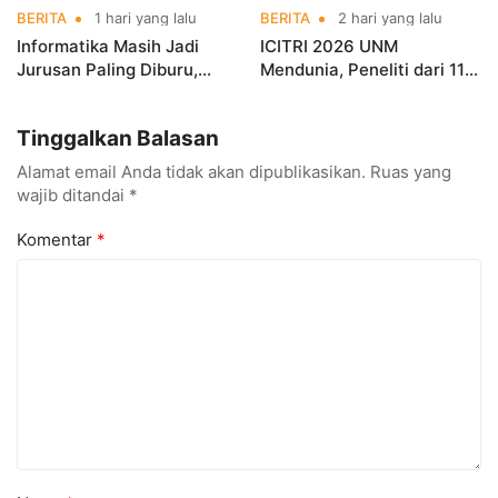
BERITA
1 hari yang lalu
BERITA
2 hari yang lalu
Informatika Masih Jadi
ICITRI 2026 UNM
Jurusan Paling Diburu,
Mendunia, Peneliti dari 11
UNM Siapkan Talenta AI
Negara Ramaikan
hingga Cyber Security
Konferensi Internasional
Tinggalkan Balasan
Alamat email Anda tidak akan dipublikasikan.
Ruas yang
wajib ditandai
*
Komentar
*