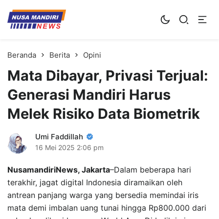
Kampus Digital Bisnis
Universitas Nusa Mandiri
Beranda
Berita
Opini
Mata Dibayar, Privasi Terjual:
Generasi Mandiri Harus
Melek Risiko Data Biometrik
Umi Faddillah
16 Mei 2025
2:06 pm
NusamandiriNews, Jakarta
–Dalam beberapa hari
terakhir, jagat digital Indonesia diramaikan oleh
antrean panjang warga yang bersedia memindai iris
mata demi imbalan uang tunai hingga Rp800.000 dari