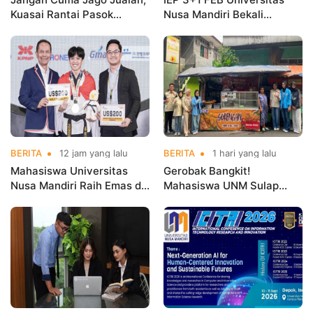
Kuasai Rantai Pasok
Nusa Mandiri Bekali
Digital!
Mahasiswa Pengalaman
Kerja Sebelum Lulus
BERITA
12 jam yang lalu
BERITA
1 hari yang lalu
Mahasiswa Universitas
Gerobak Bangkit!
Nusa Mandiri Raih Emas di
Mahasiswa UNM Sulap
Asian Taekwondo
Gerobak UMKM Jadi Lebih
Indonesia Open
Menarik dan Laris
Championships 2026