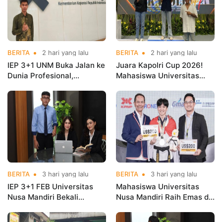
BERITA
2 hari yang lalu
BERITA
2 hari yang lalu
IEP 3+1 UNM Buka Jalan ke
Juara Kapolri Cup 2026!
Dunia Profesional,
Mahasiswa Universitas
Mahasiswa Magang di
Nusa Mandiri Harumkan
Kementerian Koperasi
Nama Kampus di Kejurnas
Taekwondo
BERITA
3 hari yang lalu
BERITA
3 hari yang lalu
IEP 3+1 FEB Universitas
Mahasiswa Universitas
Nusa Mandiri Bekali
Nusa Mandiri Raih Emas di
Mahasiswa Pengalaman
Asian Taekwondo
Kerja Sebelum Lulus
Indonesia Open