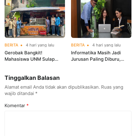
Championships 2026
BERITA
4 hari yang lalu
BERITA
4 hari yang lalu
Gerobak Bangkit!
Informatika Masih Jadi
Mahasiswa UNM Sulap
Jurusan Paling Diburu,
Gerobak UMKM Jadi Lebih
UNM Siapkan Talenta AI
Menarik dan Laris
hingga Cyber Security
Tinggalkan Balasan
Alamat email Anda tidak akan dipublikasikan.
Ruas yang
wajib ditandai
*
Komentar
*