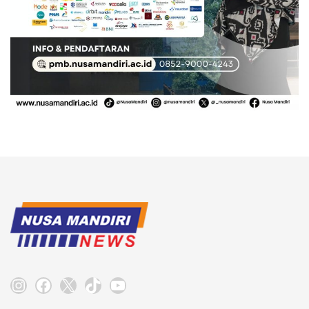
Instagram
Facebook
X
TikTok
YouTube