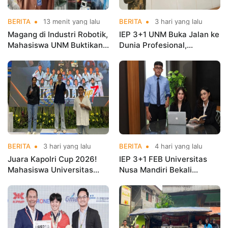
BERITA
13 menit yang lalu
BERITA
3 hari yang lalu
Magang di Industri Robotik,
IEP 3+1 UNM Buka Jalan ke
Mahasiswa UNM Buktikan
Dunia Profesional,
Kuliah Harus Terhubung
Mahasiswa Magang di
dengan Dunia Kerja
Kementerian Koperasi
BERITA
3 hari yang lalu
BERITA
4 hari yang lalu
Juara Kapolri Cup 2026!
IEP 3+1 FEB Universitas
Mahasiswa Universitas
Nusa Mandiri Bekali
Nusa Mandiri Harumkan
Mahasiswa Pengalaman
Nama Kampus di Kejurnas
Kerja Sebelum Lulus
Taekwondo