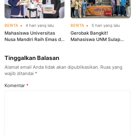
BERITA
4 hari yang lalu
BERITA
5 hari yang lalu
Mahasiswa Universitas
Gerobak Bangkit!
Nusa Mandiri Raih Emas di
Mahasiswa UNM Sulap
Asian Taekwondo
Gerobak UMKM Jadi Lebih
Indonesia Open
Menarik dan Laris
Tinggalkan Balasan
Championships 2026
Alamat email Anda tidak akan dipublikasikan.
Ruas yang
wajib ditandai
*
Komentar
*