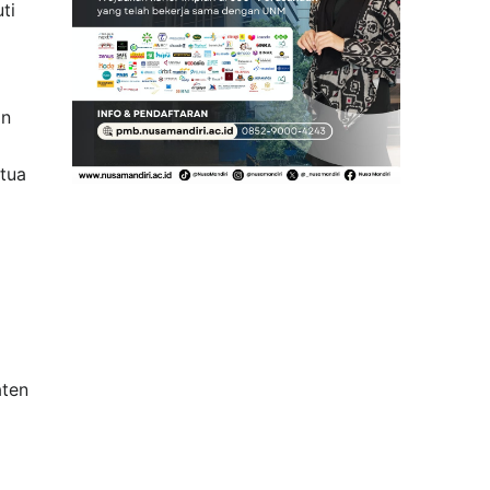
ti
an
etua
aten