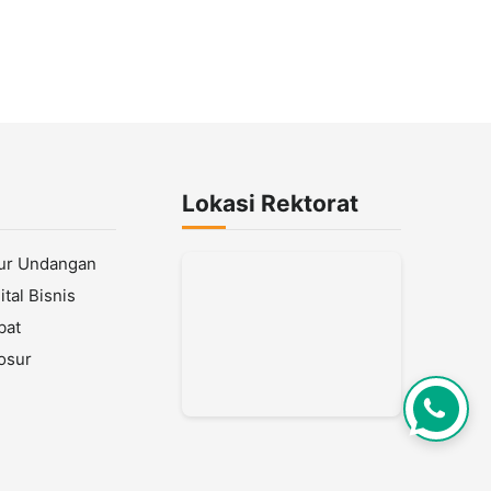
Lokasi Rektorat
lur Undangan
tal Bisnis
bat
osur