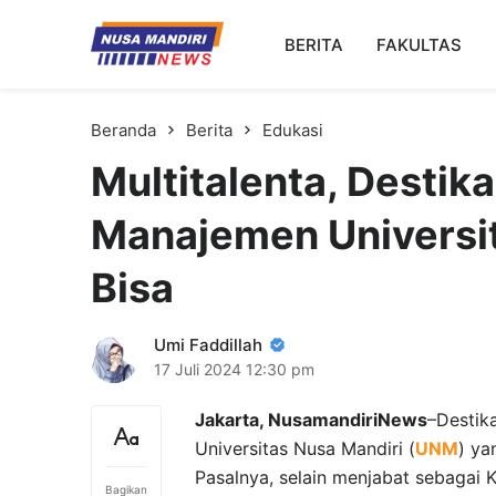
Kampus Digital Bisnis
BERITA
FAKULTAS
Universitas Nusa Mandiri
Beranda
Berita
Edukasi
Multitalenta, Destik
Manajemen Universit
Bisa
Umi Faddillah
17 Juli 2024
12:30 pm
Jakarta, NusamandiriNews
–Destik
Universitas Nusa Mandiri (
UNM
) ya
Pasalnya, selain menjabat sebagai 
Bagikan