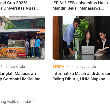
olri Cup 2026!
IEP 3+1 FEB Universitas Nusa
a Universitas Nusa
Mandiri Bekali Mahasiswa
Harumkan Nama Kampus
Pengalaman Kerja Sebelum Lu
nas Taekwondo
4 hari yang lalu
BERITA
4 hari yang lalu
Bangkit! Mahasiswa
Informatika Masih Jadi Jurusa
p Gerobak UMKM Jadi
Paling Diburu, UNM Siapkan
arik dan Laris
Talenta AI hingga Cyber Securi
ang wajib ditandai
*