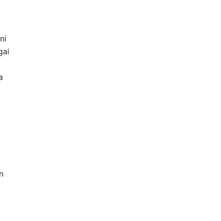
ni
gai
a
n