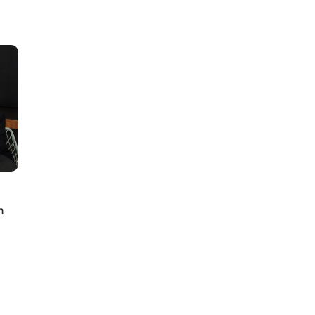
lus
n
ty