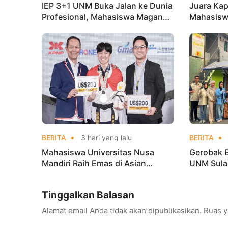
IEP 3+1 UNM Buka Jalan ke Dunia
Juara Kap
Profesional, Mahasiswa Magang
Mahasisw
di Kementerian Koperasi
Mandiri 
di Kejur
BERITA
3 hari yang lalu
BERITA
Mahasiswa Universitas Nusa
Gerobak 
Mandiri Raih Emas di Asian
UNM Sula
Taekwondo Indonesia Open
Lebih Men
Championships 2026
Tinggalkan Balasan
Alamat email Anda tidak akan dipublikasikan.
Ruas y