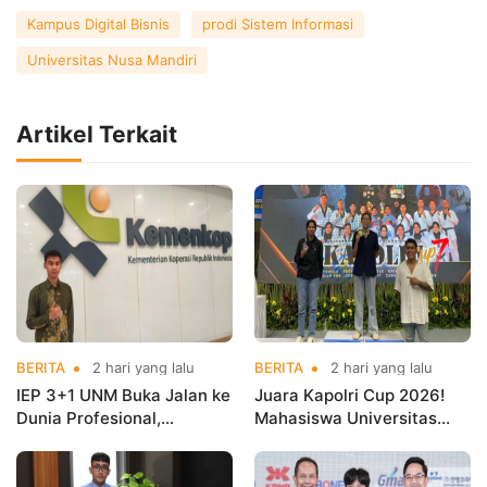
Kampus Digital Bisnis
prodi Sistem Informasi
Universitas Nusa Mandiri
Artikel Terkait
BERITA
2 hari yang lalu
BERITA
2 hari yang lalu
IEP 3+1 UNM Buka Jalan ke
Juara Kapolri Cup 2026!
Dunia Profesional,
Mahasiswa Universitas
Mahasiswa Magang di
Nusa Mandiri Harumkan
Kementerian Koperasi
Nama Kampus di Kejurnas
Taekwondo