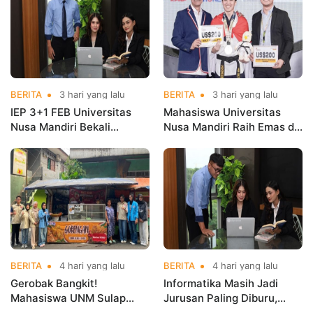
BERITA
3 hari yang lalu
BERITA
3 hari yang lalu
IEP 3+1 FEB Universitas
Mahasiswa Universitas
Nusa Mandiri Bekali
Nusa Mandiri Raih Emas di
Mahasiswa Pengalaman
Asian Taekwondo
Kerja Sebelum Lulus
Indonesia Open
Championships 2026
BERITA
4 hari yang lalu
BERITA
4 hari yang lalu
Gerobak Bangkit!
Informatika Masih Jadi
Mahasiswa UNM Sulap
Jurusan Paling Diburu,
Gerobak UMKM Jadi Lebih
UNM Siapkan Talenta AI