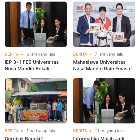
BERITA
6 jam yang lalu
BERITA
7 jam yang lalu
IEP 3+1 FEB Universitas
Mahasiswa Universitas
Nusa Mandiri Bekali
Nusa Mandiri Raih Emas di
Mahasiswa Pengalaman
Asian Taekwondo
Kerja Sebelum Lulus
Indonesia Open
Championships 2026
BERITA
1 hari yang lalu
BERITA
1 hari yang lalu
Gerobak Bangkit!
Informatika Masih Jadi