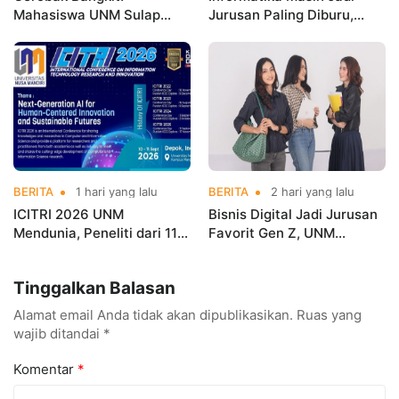
Mahasiswa UNM Sulap
Jurusan Paling Diburu,
Gerobak UMKM Jadi Lebih
UNM Siapkan Talenta AI
Menarik dan Laris
hingga Cyber Security
BERITA
1 hari yang lalu
BERITA
2 hari yang lalu
ICITRI 2026 UNM
Bisnis Digital Jadi Jurusan
Mendunia, Peneliti dari 11
Favorit Gen Z, UNM
Negara Ramaikan
Siapkan Talenta Siap
Konferensi Internasional
Kuasai Industri Digital
Tinggalkan Balasan
Alamat email Anda tidak akan dipublikasikan.
Ruas yang
wajib ditandai
*
Komentar
*