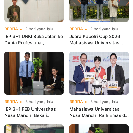
BERITA
2 hari yang lalu
BERITA
2 hari yang lalu
IEP 3+1 UNM Buka Jalan ke
Juara Kapolri Cup 2026!
Dunia Profesional,
Mahasiswa Universitas
Mahasiswa Magang di
Nusa Mandiri Harumkan
Kementerian Koperasi
Nama Kampus di Kejurnas
Taekwondo
BERITA
3 hari yang lalu
BERITA
3 hari yang lalu
IEP 3+1 FEB Universitas
Mahasiswa Universitas
Nusa Mandiri Bekali
Nusa Mandiri Raih Emas di
Mahasiswa Pengalaman
Asian Taekwondo
Kerja Sebelum Lulus
Indonesia Open