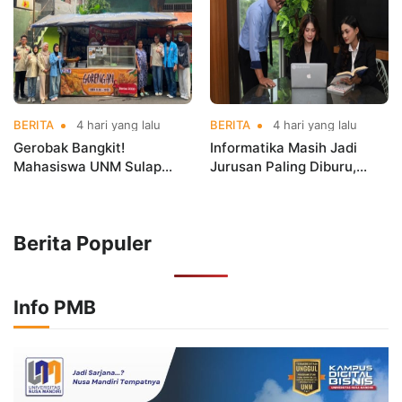
Championships 2026
BERITA
4 hari yang lalu
BERITA
4 hari yang lalu
Gerobak Bangkit!
Informatika Masih Jadi
Mahasiswa UNM Sulap
Jurusan Paling Diburu,
Gerobak UMKM Jadi Lebih
UNM Siapkan Talenta AI
Menarik dan Laris
hingga Cyber Security
Berita Populer
Info PMB