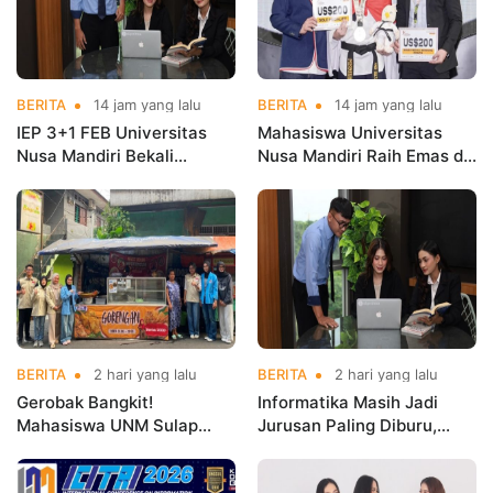
BERITA
14 jam yang lalu
BERITA
14 jam yang lalu
IEP 3+1 FEB Universitas
Mahasiswa Universitas
Nusa Mandiri Bekali
Nusa Mandiri Raih Emas di
Mahasiswa Pengalaman
Asian Taekwondo
Kerja Sebelum Lulus
Indonesia Open
Championships 2026
BERITA
2 hari yang lalu
BERITA
2 hari yang lalu
Gerobak Bangkit!
Informatika Masih Jadi
Mahasiswa UNM Sulap
Jurusan Paling Diburu,
Gerobak UMKM Jadi Lebih
UNM Siapkan Talenta AI
Menarik dan Laris
hingga Cyber Security