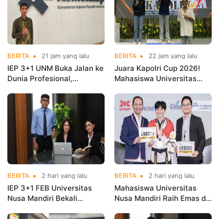
BERITA
21 jam yang lalu
BERITA
22 jam yang lalu
IEP 3+1 UNM Buka Jalan ke
Juara Kapolri Cup 2026!
Dunia Profesional,
Mahasiswa Universitas
Mahasiswa Magang di
Nusa Mandiri Harumkan
Kementerian Koperasi
Nama Kampus di Kejurnas
Taekwondo
BERITA
2 hari yang lalu
BERITA
2 hari yang lalu
IEP 3+1 FEB Universitas
Mahasiswa Universitas
Nusa Mandiri Bekali
Nusa Mandiri Raih Emas di
Mahasiswa Pengalaman
Asian Taekwondo
Kerja Sebelum Lulus
Indonesia Open