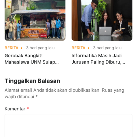
Championships 2026
BERITA
3 hari yang lalu
BERITA
3 hari yang lalu
Gerobak Bangkit!
Informatika Masih Jadi
Mahasiswa UNM Sulap
Jurusan Paling Diburu,
Gerobak UMKM Jadi Lebih
UNM Siapkan Talenta AI
Menarik dan Laris
hingga Cyber Security
Tinggalkan Balasan
Alamat email Anda tidak akan dipublikasikan.
Ruas yang
wajib ditandai
*
Komentar
*