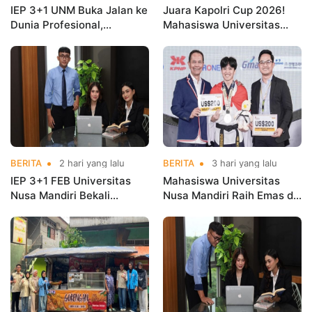
IEP 3+1 UNM Buka Jalan ke
Juara Kapolri Cup 2026!
Dunia Profesional,
Mahasiswa Universitas
Mahasiswa Magang di
Nusa Mandiri Harumkan
Kementerian Koperasi
Nama Kampus di Kejurnas
Taekwondo
BERITA
2 hari yang lalu
BERITA
3 hari yang lalu
IEP 3+1 FEB Universitas
Mahasiswa Universitas
Nusa Mandiri Bekali
Nusa Mandiri Raih Emas di
Mahasiswa Pengalaman
Asian Taekwondo
Kerja Sebelum Lulus
Indonesia Open
Championships 2026