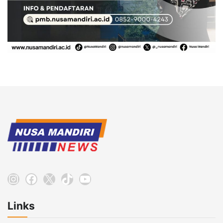
Instagram
Facebook
X
TikTok
YouTube
Links