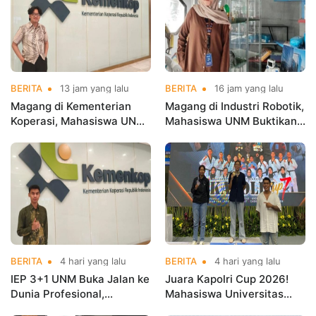
BERITA
13 jam yang lalu
BERITA
16 jam yang lalu
Magang di Kementerian
Magang di Industri Robotik,
Koperasi, Mahasiswa UNM
Mahasiswa UNM Buktikan
Buktikan Talenta Digital
Kuliah Harus Terhubung
Siap Hadapi Dunia Kerja
dengan Dunia Kerja
BERITA
4 hari yang lalu
BERITA
4 hari yang lalu
IEP 3+1 UNM Buka Jalan ke
Juara Kapolri Cup 2026!
Dunia Profesional,
Mahasiswa Universitas
Mahasiswa Magang di
Nusa Mandiri Harumkan