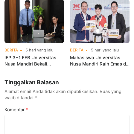
Kementerian Koperasi
Nama Kampus di Kejurnas
Taekwondo
BERITA
5 hari yang lalu
BERITA
5 hari yang lalu
IEP 3+1 FEB Universitas
Mahasiswa Universitas
Nusa Mandiri Bekali
Nusa Mandiri Raih Emas di
Mahasiswa Pengalaman
Asian Taekwondo
Kerja Sebelum Lulus
Indonesia Open
Tinggalkan Balasan
Championships 2026
Alamat email Anda tidak akan dipublikasikan.
Ruas yang
wajib ditandai
*
Komentar
*