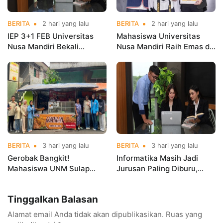
BERITA
2 hari yang lalu
BERITA
2 hari yang lalu
IEP 3+1 FEB Universitas
Mahasiswa Universitas
Nusa Mandiri Bekali
Nusa Mandiri Raih Emas di
Mahasiswa Pengalaman
Asian Taekwondo
Kerja Sebelum Lulus
Indonesia Open
Championships 2026
BERITA
3 hari yang lalu
BERITA
3 hari yang lalu
Gerobak Bangkit!
Informatika Masih Jadi
Mahasiswa UNM Sulap
Jurusan Paling Diburu,
Gerobak UMKM Jadi Lebih
UNM Siapkan Talenta AI
Menarik dan Laris
hingga Cyber Security
Tinggalkan Balasan
Alamat email Anda tidak akan dipublikasikan.
Ruas yang