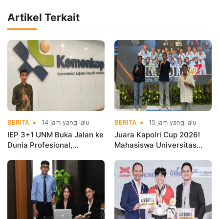
Artikel Terkait
BERITA
14 jam yang lalu
BERITA
15 jam yang lalu
IEP 3+1 UNM Buka Jalan ke
Juara Kapolri Cup 2026!
Dunia Profesional,
Mahasiswa Universitas
Mahasiswa Magang di
Nusa Mandiri Harumkan
Kementerian Koperasi
Nama Kampus di Kejurnas
Taekwondo