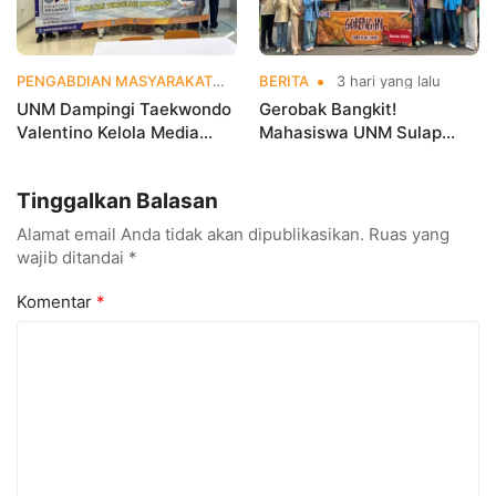
PENGABDIAN MASYARAKAT
3 hari yang lalu
BERITA
3 hari yang lalu
UNM Dampingi Taekwondo
Gerobak Bangkit!
Valentino Kelola Media
Mahasiswa UNM Sulap
Sosial untuk Perkuat
Gerobak UMKM Jadi Lebih
Branding Digital
Menarik dan Laris
Tinggalkan Balasan
Alamat email Anda tidak akan dipublikasikan.
Ruas yang
wajib ditandai
*
Komentar
*