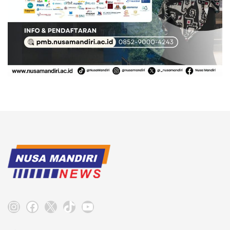
Instagram
Facebook
X
TikTok
YouTube