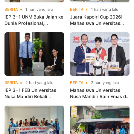
BERITA
1 hari yang lalu
BERITA
1 hari yang lalu
IEP 3+1 UNM Buka Jalan ke
Juara Kapolri Cup 2026!
Dunia Profesional,
Mahasiswa Universitas
Mahasiswa Magang di
Nusa Mandiri Harumkan
Kementerian Koperasi
Nama Kampus di Kejurnas
Taekwondo
BERITA
2 hari yang lalu
BERITA
2 hari yang lalu
IEP 3+1 FEB Universitas
Mahasiswa Universitas
Nusa Mandiri Bekali
Nusa Mandiri Raih Emas di
Mahasiswa Pengalaman
Asian Taekwondo
Kerja Sebelum Lulus
Indonesia Open
Championships 2026