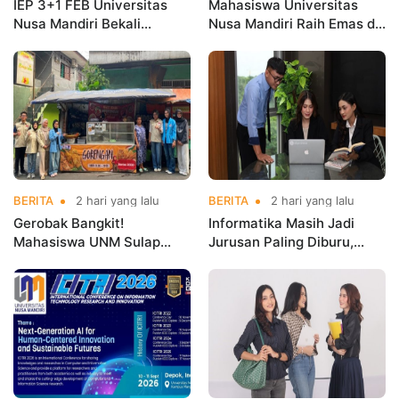
IEP 3+1 FEB Universitas
Mahasiswa Universitas
Nusa Mandiri Bekali
Nusa Mandiri Raih Emas di
Mahasiswa Pengalaman
Asian Taekwondo
Kerja Sebelum Lulus
Indonesia Open
Championships 2026
BERITA
2 hari yang lalu
BERITA
2 hari yang lalu
Gerobak Bangkit!
Informatika Masih Jadi
Mahasiswa UNM Sulap
Jurusan Paling Diburu,
Gerobak UMKM Jadi Lebih
UNM Siapkan Talenta AI
Menarik dan Laris
hingga Cyber Security