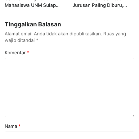
Mahasiswa UNM Sulap
Jurusan Paling Diburu,
Gerobak UMKM Jadi Lebih
UNM Siapkan Talenta AI
Menarik dan Laris
hingga Cyber Security
Tinggalkan Balasan
Alamat email Anda tidak akan dipublikasikan.
Ruas yang
wajib ditandai
*
Komentar
*
Nama
*