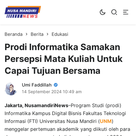
Kampus Digital Bisnis
Universitas Nusa Mandiri
Beranda
Berita
Edukasi
Prodi Informatika Samakan
Persepsi Mata Kuliah Untuk
Capai Tujuan Bersama
Umi Faddillah
14 September 2024
10:49 am
Jakarta, NusamandiriNews
–Program Studi (prodi)
Informatika Kampus Digital Bisnis Fakultas Teknologi
Informasi (FTI) Universitas Nusa Mandiri (
UNM
)
menggelar pertemuan akademik yang diikuti oleh para