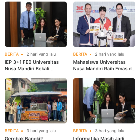
Kementerian Koperasi
Nama Kampus di Kejurnas
Taekwondo
BERITA
2 hari yang lalu
BERITA
2 hari yang lalu
IEP 3+1 FEB Universitas
Mahasiswa Universitas
Nusa Mandiri Bekali
Nusa Mandiri Raih Emas di
Mahasiswa Pengalaman
Asian Taekwondo
Kerja Sebelum Lulus
Indonesia Open
Championships 2026
BERITA
3 hari yang lalu
BERITA
3 hari yang lalu
Gerobak Bangkit!
Informatika Masih Jadi