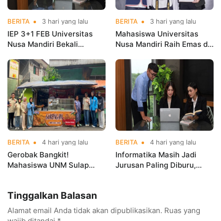
BERITA
3 hari yang lalu
BERITA
3 hari yang lalu
IEP 3+1 FEB Universitas
Mahasiswa Universitas
Nusa Mandiri Bekali
Nusa Mandiri Raih Emas di
Mahasiswa Pengalaman
Asian Taekwondo
Kerja Sebelum Lulus
Indonesia Open
Championships 2026
BERITA
4 hari yang lalu
BERITA
4 hari yang lalu
Gerobak Bangkit!
Informatika Masih Jadi
Mahasiswa UNM Sulap
Jurusan Paling Diburu,
Gerobak UMKM Jadi Lebih
UNM Siapkan Talenta AI
Menarik dan Laris
hingga Cyber Security
Tinggalkan Balasan
Alamat email Anda tidak akan dipublikasikan.
Ruas yang
wajib ditandai
*