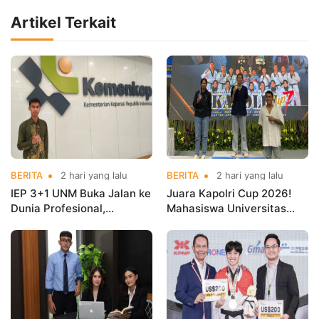
Artikel Terkait
BERITA
2 hari yang lalu
BERITA
2 hari yang lalu
IEP 3+1 UNM Buka Jalan ke
Juara Kapolri Cup 2026!
Dunia Profesional,
Mahasiswa Universitas
Mahasiswa Magang di
Nusa Mandiri Harumkan
Kementerian Koperasi
Nama Kampus di Kejurnas
Taekwondo