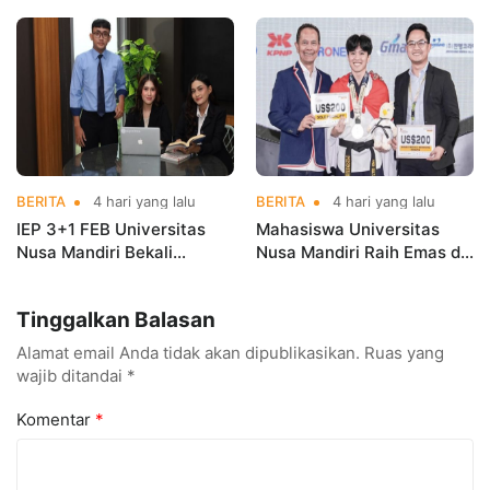
Mahasiswa Magang di
Nusa Mandiri Harumkan
Kementerian Koperasi
Nama Kampus di Kejurnas
Taekwondo
BERITA
4 hari yang lalu
BERITA
4 hari yang lalu
IEP 3+1 FEB Universitas
Mahasiswa Universitas
Nusa Mandiri Bekali
Nusa Mandiri Raih Emas di
Mahasiswa Pengalaman
Asian Taekwondo
Kerja Sebelum Lulus
Indonesia Open
Tinggalkan Balasan
Championships 2026
Alamat email Anda tidak akan dipublikasikan.
Ruas yang
wajib ditandai
*
Komentar
*