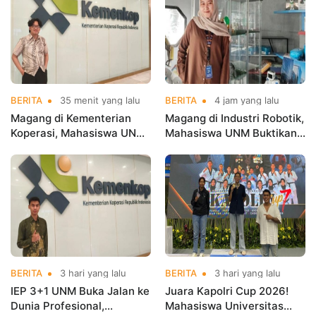
BERITA
35 menit yang lalu
BERITA
4 jam yang lalu
Magang di Kementerian
Magang di Industri Robotik,
Koperasi, Mahasiswa UNM
Mahasiswa UNM Buktikan
Buktikan Talenta Digital
Kuliah Harus Terhubung
Siap Hadapi Dunia Kerja
dengan Dunia Kerja
BERITA
3 hari yang lalu
BERITA
3 hari yang lalu
IEP 3+1 UNM Buka Jalan ke
Juara Kapolri Cup 2026!
Dunia Profesional,
Mahasiswa Universitas