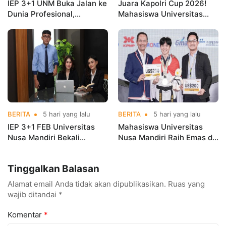
IEP 3+1 UNM Buka Jalan ke
Juara Kapolri Cup 2026!
Dunia Profesional,
Mahasiswa Universitas
Mahasiswa Magang di
Nusa Mandiri Harumkan
Kementerian Koperasi
Nama Kampus di Kejurnas
Taekwondo
BERITA
5 hari yang lalu
BERITA
5 hari yang lalu
IEP 3+1 FEB Universitas
Mahasiswa Universitas
Nusa Mandiri Bekali
Nusa Mandiri Raih Emas di
Mahasiswa Pengalaman
Asian Taekwondo
Kerja Sebelum Lulus
Indonesia Open
Tinggalkan Balasan
Championships 2026
Alamat email Anda tidak akan dipublikasikan.
Ruas yang
wajib ditandai
*
Komentar
*