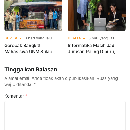
BERITA
3 hari yang lalu
BERITA
3 hari yang lalu
Gerobak Bangkit!
Informatika Masih Jadi
Mahasiswa UNM Sulap
Jurusan Paling Diburu,
Gerobak UMKM Jadi Lebih
UNM Siapkan Talenta AI
Menarik dan Laris
hingga Cyber Security
Tinggalkan Balasan
Alamat email Anda tidak akan dipublikasikan.
Ruas yang
wajib ditandai
*
Komentar
*