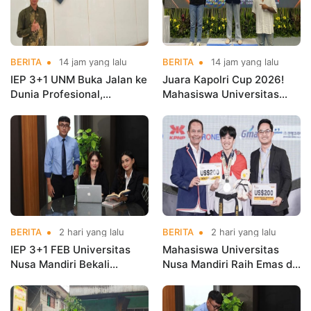
BERITA
14 jam yang lalu
BERITA
14 jam yang lalu
IEP 3+1 UNM Buka Jalan ke
Juara Kapolri Cup 2026!
Dunia Profesional,
Mahasiswa Universitas
Mahasiswa Magang di
Nusa Mandiri Harumkan
Kementerian Koperasi
Nama Kampus di Kejurnas
Taekwondo
BERITA
2 hari yang lalu
BERITA
2 hari yang lalu
IEP 3+1 FEB Universitas
Mahasiswa Universitas
Nusa Mandiri Bekali
Nusa Mandiri Raih Emas di
Mahasiswa Pengalaman
Asian Taekwondo
Kerja Sebelum Lulus
Indonesia Open
Championships 2026