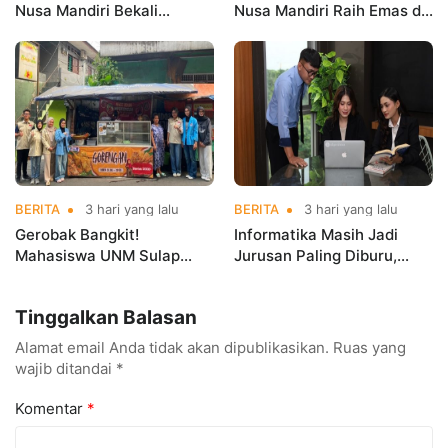
Nusa Mandiri Bekali
Nusa Mandiri Raih Emas di
Mahasiswa Pengalaman
Asian Taekwondo
Kerja Sebelum Lulus
Indonesia Open
Championships 2026
BERITA
3 hari yang lalu
BERITA
3 hari yang lalu
Gerobak Bangkit!
Informatika Masih Jadi
Mahasiswa UNM Sulap
Jurusan Paling Diburu,
Gerobak UMKM Jadi Lebih
UNM Siapkan Talenta AI
Menarik dan Laris
hingga Cyber Security
Tinggalkan Balasan
Alamat email Anda tidak akan dipublikasikan.
Ruas yang
wajib ditandai
*
Komentar
*