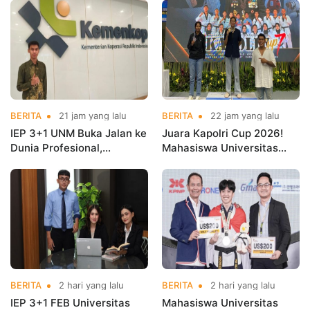
BERITA
21 jam yang lalu
BERITA
22 jam yang lalu
IEP 3+1 UNM Buka Jalan ke
Juara Kapolri Cup 2026!
Dunia Profesional,
Mahasiswa Universitas
Mahasiswa Magang di
Nusa Mandiri Harumkan
Kementerian Koperasi
Nama Kampus di Kejurnas
Taekwondo
BERITA
2 hari yang lalu
BERITA
2 hari yang lalu
IEP 3+1 FEB Universitas
Mahasiswa Universitas