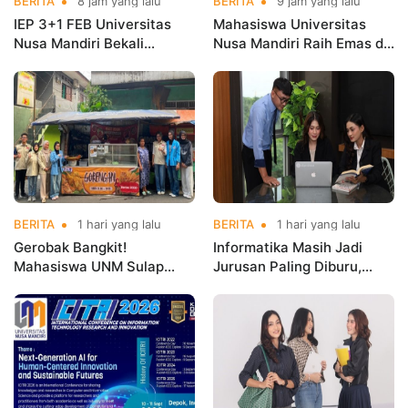
BERITA
8 jam yang lalu
BERITA
9 jam yang lalu
IEP 3+1 FEB Universitas
Mahasiswa Universitas
Nusa Mandiri Bekali
Nusa Mandiri Raih Emas di
Mahasiswa Pengalaman
Asian Taekwondo
Kerja Sebelum Lulus
Indonesia Open
Championships 2026
BERITA
1 hari yang lalu
BERITA
1 hari yang lalu
Gerobak Bangkit!
Informatika Masih Jadi
Mahasiswa UNM Sulap
Jurusan Paling Diburu,
Gerobak UMKM Jadi Lebih
UNM Siapkan Talenta AI
Menarik dan Laris
hingga Cyber Security