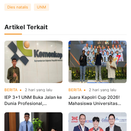
Dies natalis
UNM
Artikel Terkait
BERITA
2 hari yang lalu
BERITA
2 hari yang lalu
IEP 3+1 UNM Buka Jalan ke
Juara Kapolri Cup 2026!
Dunia Profesional,
Mahasiswa Universitas
Mahasiswa Magang di
Nusa Mandiri Harumkan
Kementerian Koperasi
Nama Kampus di Kejurnas
Taekwondo