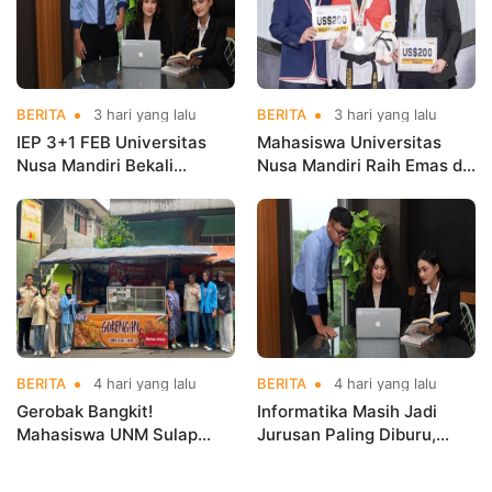
BERITA
3 hari yang lalu
BERITA
3 hari yang lalu
IEP 3+1 FEB Universitas
Mahasiswa Universitas
Nusa Mandiri Bekali
Nusa Mandiri Raih Emas di
Mahasiswa Pengalaman
Asian Taekwondo
Kerja Sebelum Lulus
Indonesia Open
Championships 2026
BERITA
4 hari yang lalu
BERITA
4 hari yang lalu
Gerobak Bangkit!
Informatika Masih Jadi
Mahasiswa UNM Sulap
Jurusan Paling Diburu,
Gerobak UMKM Jadi Lebih
UNM Siapkan Talenta AI
Menarik dan Laris
hingga Cyber Security