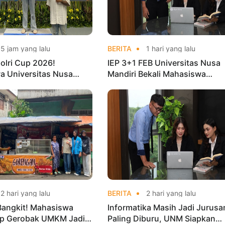
5 jam yang lalu
BERITA
1 hari yang lalu
olri Cup 2026!
IEP 3+1 FEB Universitas Nusa
a Universitas Nusa
Mandiri Bekali Mahasiswa
Harumkan Nama Kampus
Pengalaman Kerja Sebelum Lu
nas Taekwondo
2 hari yang lalu
BERITA
2 hari yang lalu
Bangkit! Mahasiswa
Informatika Masih Jadi Jurusa
p Gerobak UMKM Jadi
Paling Diburu, UNM Siapkan