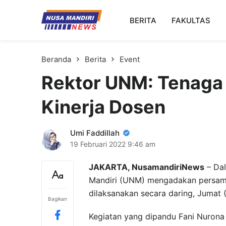
Kampus Digital Bisnis
BERITA
FAKULTAS
Universitas Nusa Mandiri
Beranda
Berita
Event
Rektor UNM: Tenaga 
Kinerja Dosen
Umi Faddillah
19 Februari 2022
9:46 am
JAKARTA, NusamandiriNews
– Dal
Mandiri (UNM) mengadakan persama
dilaksanakan secara daring, Jumat (
Bagikan
Kegiatan yang dipandu Fani Nurona