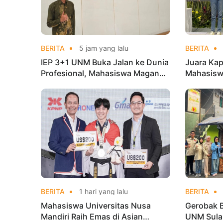
BERITA
5 jam yang lalu
BERITA
IEP 3+1 UNM Buka Jalan ke Dunia
Juara Kap
Profesional, Mahasiswa Magang
Mahasisw
di Kementerian Koperasi
Mandiri 
di Kejur
BERITA
1 hari yang lalu
BERITA
Mahasiswa Universitas Nusa
Gerobak 
Mandiri Raih Emas di Asian
UNM Sula