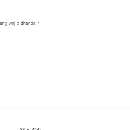
arik dan Laris
Talenta AI hingga Cyber Securi
ang wajib ditandai
*
Situs Web