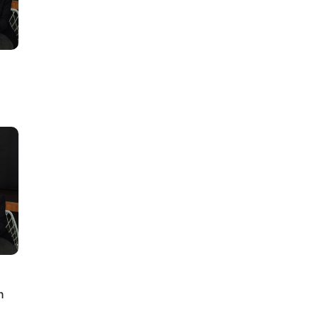
lus
n