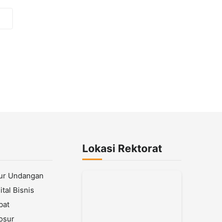
Lokasi Rektorat
lur Undangan
tal Bisnis
bat
osur