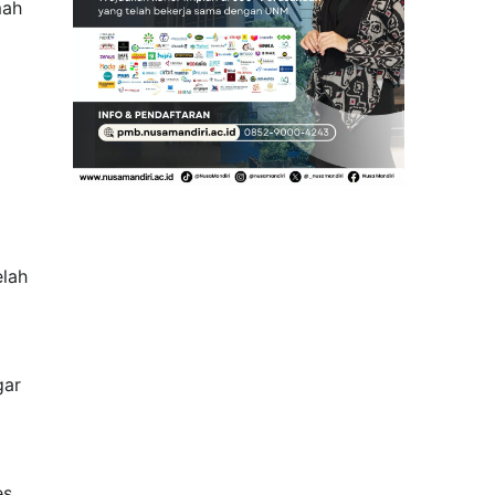
mah
elah
gar
es