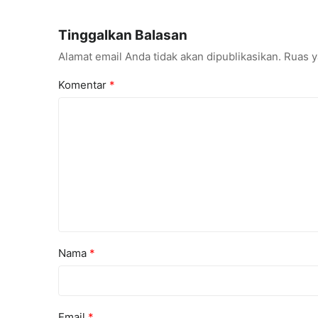
Taekwondo Indonesia Open
Lebih Men
Championships 2026
Tinggalkan Balasan
Alamat email Anda tidak akan dipublikasikan.
Ruas y
Komentar
*
Nama
*
Email
*