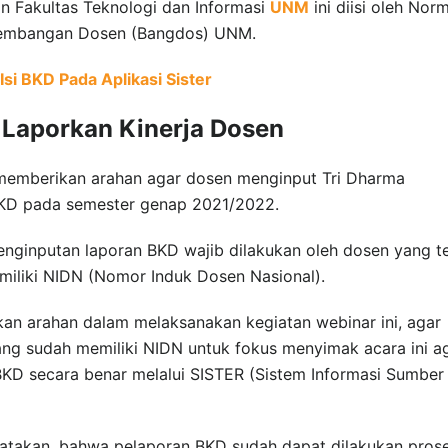
n Fakultas Teknologi dan Informasi
UNM
ini diisi oleh Nor
engembangan Dosen (Bangdos) UNM.
si BKD Pada Aplikasi Sister
 Laporkan Kinerja Dosen
 memberikan arahan agar dosen menginput Tri Dharma
BKD pada semester genap 2021/2022.
nginputan laporan BKD wajib dilakukan oleh dosen yang t
miliki NIDN (Nomor Induk Dosen Nasional).
kan arahan dalam melaksanakan kegiatan webinar ini, agar
g sudah memiliki NIDN untuk fokus menyimak acara ini a
KD secara benar melalui SISTER (Sistem Informasi Sumber
akan, bahwa pelaporan BKD sudah dapat dilakukan pros