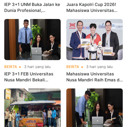
IEP 3+1 UNM Buka Jalan ke
Juara Kapolri Cup 2026!
Dunia Profesional,
Mahasiswa Universitas
Mahasiswa Magang di
Nusa Mandiri Harumkan
Kementerian Koperasi
Nama Kampus di Kejurnas
Taekwondo
BERITA
3 hari yang lalu
BERITA
3 hari yang lalu
IEP 3+1 FEB Universitas
Mahasiswa Universitas
Nusa Mandiri Bekali
Nusa Mandiri Raih Emas di
Mahasiswa Pengalaman
Asian Taekwondo
Kerja Sebelum Lulus
Indonesia Open
Championships 2026