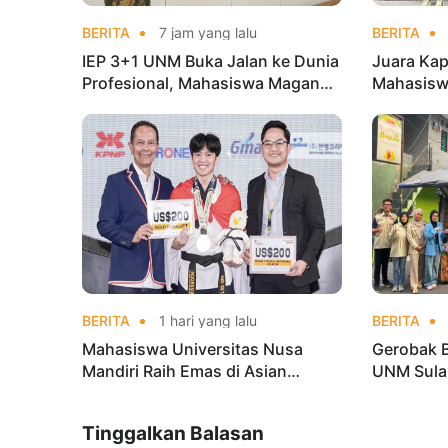
BERITA
7 jam yang lalu
BERITA
IEP 3+1 UNM Buka Jalan ke Dunia
Juara Kap
Profesional, Mahasiswa Magang
Mahasisw
di Kementerian Koperasi
Mandiri 
di Kejur
BERITA
1 hari yang lalu
BERITA
Mahasiswa Universitas Nusa
Gerobak 
Mandiri Raih Emas di Asian
UNM Sula
Taekwondo Indonesia Open
Lebih Men
Championships 2026
Tinggalkan Balasan