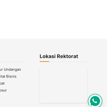
Lokasi Rektorat
lur Undangan
tal Bisnis
bat
osur