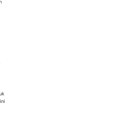
n
”
uk
ini