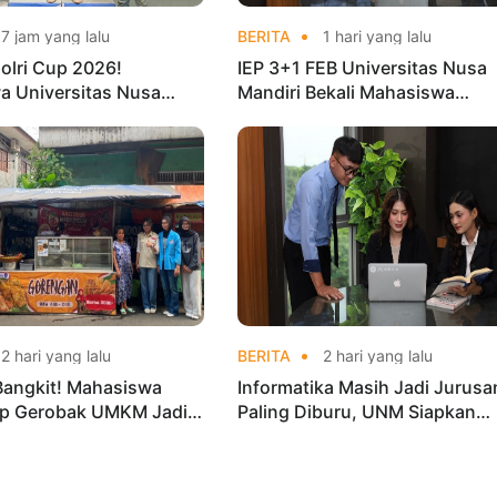
7 jam yang lalu
BERITA
1 hari yang lalu
olri Cup 2026!
IEP 3+1 FEB Universitas Nusa
a Universitas Nusa
Mandiri Bekali Mahasiswa
Harumkan Nama Kampus
Pengalaman Kerja Sebelum Lu
nas Taekwondo
2 hari yang lalu
BERITA
2 hari yang lalu
Bangkit! Mahasiswa
Informatika Masih Jadi Jurusa
p Gerobak UMKM Jadi
Paling Diburu, UNM Siapkan
arik dan Laris
Talenta AI hingga Cyber Securi