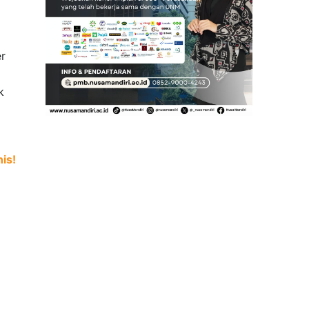
r
k
is!