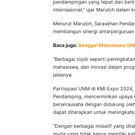
pendampingan yang tepat dan berku
internasional,” ujar Maruloh dalam k
Menurut Maruloh, Sarasehan Pendam
membangun sinergi antarperguruan
Baca juga:
Bangga! Mahasiswa UNM
“Berbagai topik seperti peningkata
mahasiswa, dan inovasi dalam prog
jelasnya.
Partisipasi UNM di KMI Expo 2024,
Pendamping, mencerminkan upaya b
berwirausaha dengan didukung oleh b
dapat diterapkan untuk meningkat
”Dengan berbagai inisiatif yang di
muda yang tidak hanya memiliki ke