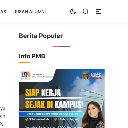
TAS
KISAH ALUMNI
Berita Populer
Info PMB
nya
han
o,