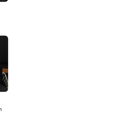
lus
n
ty