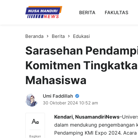
Kampus Digital Bisnis
BERITA
FAKULTAS
Universitas Nusa Mandiri
Beranda
Berita
Edukasi
Sarasehan Pendamp
Komitmen Tingkatka
Mahasiswa
Umi Faddillah
30 Oktober 2024
10:52 am
Kendari, NusamandiriNews
–Univer
dalam mendukung pengembangan ke
Pendamping KMI Expo 2024. Acara in
Bagikan