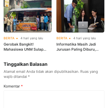
Kerja Sebelum Lulus
Indonesia Open
Championships 2026
BERITA
4 hari yang lalu
BERITA
4 hari yang lalu
Gerobak Bangkit!
Informatika Masih Jadi
Mahasiswa UNM Sulap
Jurusan Paling Diburu,
Gerobak UMKM Jadi Lebih
UNM Siapkan Talenta AI
Menarik dan Laris
hingga Cyber Security
Tinggalkan Balasan
Alamat email Anda tidak akan dipublikasikan.
Ruas yang
wajib ditandai
*
Komentar
*