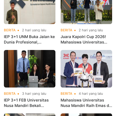
BERITA
2 hari yang lalu
BERITA
2 hari yang lalu
IEP 3+1 UNM Buka Jalan ke
Juara Kapolri Cup 2026!
Dunia Profesional,
Mahasiswa Universitas
Mahasiswa Magang di
Nusa Mandiri Harumkan
Kementerian Koperasi
Nama Kampus di Kejurnas
Taekwondo
BERITA
3 hari yang lalu
BERITA
4 hari yang lalu
IEP 3+1 FEB Universitas
Mahasiswa Universitas
Nusa Mandiri Bekali
Nusa Mandiri Raih Emas di
Mahasiswa Pengalaman
Asian Taekwondo