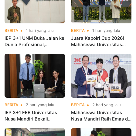
BERITA
1 hari yang lalu
BERITA
1 hari yang lalu
IEP 3+1 UNM Buka Jalan ke
Juara Kapolri Cup 2026!
Dunia Profesional,
Mahasiswa Universitas
Mahasiswa Magang di
Nusa Mandiri Harumkan
Kementerian Koperasi
Nama Kampus di Kejurnas
Taekwondo
BERITA
2 hari yang lalu
BERITA
2 hari yang lalu
IEP 3+1 FEB Universitas
Mahasiswa Universitas
Nusa Mandiri Bekali
Nusa Mandiri Raih Emas di
Mahasiswa Pengalaman
Asian Taekwondo
Kerja Sebelum Lulus
Indonesia Open