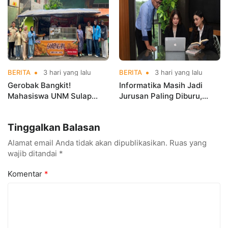
Championships 2026
BERITA
3 hari yang lalu
BERITA
3 hari yang lalu
Gerobak Bangkit!
Informatika Masih Jadi
Mahasiswa UNM Sulap
Jurusan Paling Diburu,
Gerobak UMKM Jadi Lebih
UNM Siapkan Talenta AI
Menarik dan Laris
hingga Cyber Security
Tinggalkan Balasan
Alamat email Anda tidak akan dipublikasikan.
Ruas yang
wajib ditandai
*
Komentar
*