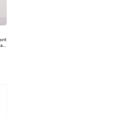
orit
iap