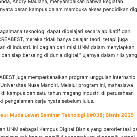
da, Andry Maulana, menyampaikan bahwa kegiatan
yata peran kampus dalam membuka akses pendidikan digi
gaimana teknologi dapat dipelajari secara aplikatif dan
REABEST, mereka tidak hanya belajar teori, tetapi juga
an di industri. Ini bagian dari misi UNM dalam menyiapkan
 dan siap bersaing di dunia digital,” ujarnya dalam rilis yan
REABEST juga memperkenalkan program unggulan Internship
Universitas Nusa Mandiri. Melalui program ini, mahasiswa
di kampus dan satu tahun magang industri di perusahaan
ki pengalaman kerja nyata sebelum lulus.
ur Muda Lewat Seminar Teknologi &#038; Bisnis 2025
an UNM sebagai Kampus Digital Bisnis yang berorientasi p
mahasiswa tak hanya memiliki pengetahuan akademik, tetapi