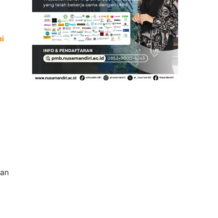
i
dan