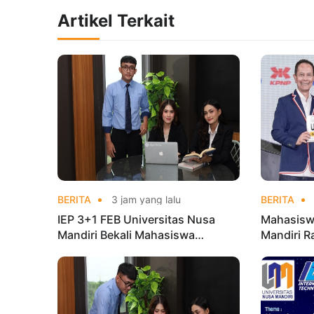
Artikel Terkait
BERITA
3 jam yang lalu
BERITA
IEP 3+1 FEB Universitas Nusa
Mahasisw
Mandiri Bekali Mahasiswa
Mandiri R
Pengalaman Kerja Sebelum Lulus
Taekwond
Champion