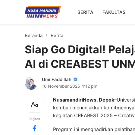
Kampus Digital Bisnis
BERITA
FAKULTAS
Universitas Nusa Mandiri
Beranda
Berita
Siap Go Digital! Pela
AI di CREABEST UN
Umi Faddillah
10 November 2025
4:12 pm
NusamandiriNews, Depok
–Universi
kembali menunjukkan komitmennya da
kegiatan CREABEST 2025 – Creative
Bagikan
Program ini menghadirkan pelatihan