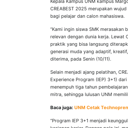
Kepala Kampus UNM kampus Margon
CREABEST 2025 merupakan wujud n
bagi pelajar dan calon mahasiswa.
“Kami ingin siswa SMK merasakan ba
relevan dengan dunia kerja. Lewat C
praktik yang bisa langsung diterapk
generasi muda yang adaptif, kreatif,
diterima, pada Senin (10/11).
Selain menjadi ajang pelatihan, C
Experience Program (IEP) 3+1) dari 
menempuh tiga tahun pembelajaran 
mitra, sehingga lulusan UNM memili
Baca juga:
UNM Cetak Technoprene
“Program IEP 3+1 menjadi keunggul
kesiapan karier. Dengan pola ini, 