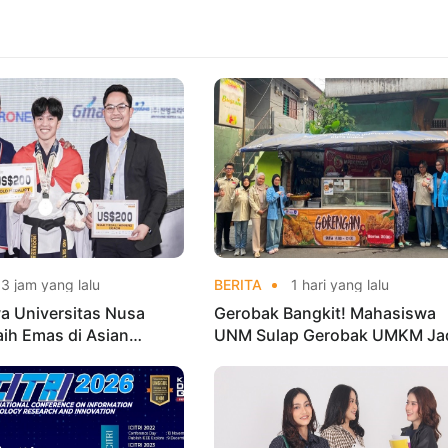
3 jam yang lalu
BERITA
1 hari yang lalu
a Universitas Nusa
Gerobak Bangkit! Mahasiswa
aih Emas di Asian
UNM Sulap Gerobak UMKM Ja
o Indonesia Open
Lebih Menarik dan Laris
ships 2026