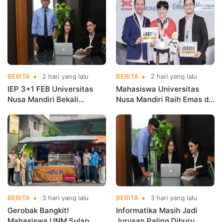
Taekwondo
BERITA
2 hari yang lalu
BERITA
2 hari yang lalu
IEP 3+1 FEB Universitas
Mahasiswa Universitas
Nusa Mandiri Bekali
Nusa Mandiri Raih Emas di
Mahasiswa Pengalaman
Asian Taekwondo
Kerja Sebelum Lulus
Indonesia Open
Championships 2026
BERITA
3 hari yang lalu
BERITA
3 hari yang lalu
Gerobak Bangkit!
Informatika Masih Jadi
Mahasiswa UNM Sulap
Jurusan Paling Diburu,