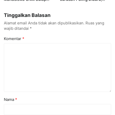
Gerobak UMKM Jadi Lebih
UNM Siapkan Talenta AI
Menarik dan Laris
hingga Cyber Security
Tinggalkan Balasan
Alamat email Anda tidak akan dipublikasikan.
Ruas yang
wajib ditandai
*
Komentar
*
Nama
*