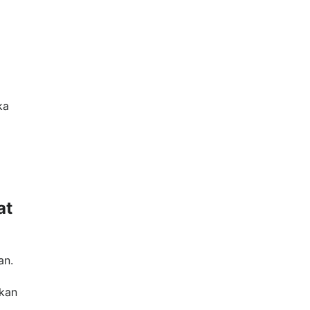
ka
at
an.
akan