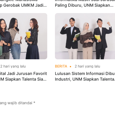
p Gerobak UMKM Jadi
Paling Diburu, UNM Siapkan
arik dan Laris
Talenta AI hingga Cyber Securi
2 hari yang lalu
BERITA
2 hari yang lalu
ital Jadi Jurusan Favorit
Lulusan Sistem Informasi Dibu
M Siapkan Talenta Siap
Industri, UNM Siapkan Talenta
ustri Digital
Digital Siap Kerja
ang wajib ditandai
*