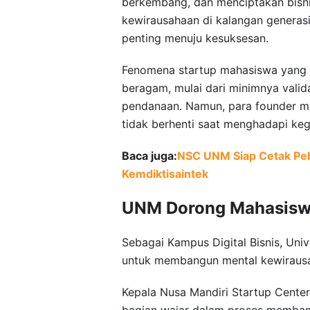
berkembang, dan menciptakan bisni
kewirausahaan di kalangan generas
penting menuju kesuksesan.
Fenomena startup mahasiswa yang g
beragam, mulai dari minimnya valid
pendanaan. Namun, para founder m
tidak berhenti saat menghadapi keg
Baca juga:
NSC UNM Siap Cetak Pebi
Kemdiktisaintek
UNM Dorong Mahasiswa 
Sebagai Kampus Digital Bisnis, Univ
untuk membangun mental kewirausah
Kepala Nusa Mandiri Startup Cente
bagian wajar dalam proses membangu