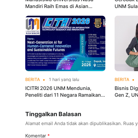
Mandiri Raih Emas di Asian
UNM Sula
Taekwondo Indonesia Open
Lebih Men
Championships 2026
BERITA
1 hari yang lalu
BERITA
ICITRI 2026 UNM Mendunia,
Bisnis Dig
Peneliti dari 11 Negara Ramaikan
Gen Z, UN
Konferensi Internasional
Kuasai Ind
Tinggalkan Balasan
Alamat email Anda tidak akan dipublikasikan.
Ruas y
Komentar
*