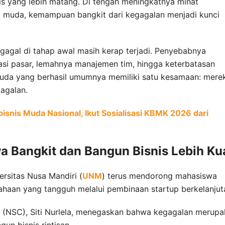
s yang lebih matang. Di tengah meningkatnya minat
i muda, kemampuan bangkit dari kegagalan menjadi kunci
agal di tahap awal masih kerap terjadi. Penyebabnya
asi pasar, lemahnya manajemen tim, hingga keterbatasan
uda yang berhasil umumnya memiliki satu kesamaan: mere
agalan.
snis Muda Nasional, Ikut Sosialisasi KBMK 2026 dari
Bangkit dan Bangun Bisnis Lebih Ku
ersitas Nusa Mandiri (
UNM
) terus mendorong mahasiswa
aan yang tangguh melalui pembinaan startup berkelanjut
r (NSC), Siti Nurlela, menegaskan bahwa kegagalan merup
n bisnis rintisan.