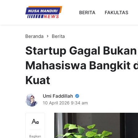
Kampus Digital Bisnis
BERITA
FAKULTAS
Universitas Nusa Mandiri
Beranda
Berita
Startup Gagal Bukan
Mahasiswa Bangkit d
Kuat
Umi Faddillah
10 April 2026
9:34 am
Bagikan