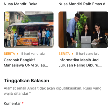
Nusa Mandiri Bekali
Nusa Mandiri Raih Emas di
Mahasiswa Pengalaman
Asian Taekwondo
Kerja Sebelum Lulus
Indonesia Open
Championships 2026
BERITA
5 hari yang lalu
BERITA
5 hari yang lalu
Gerobak Bangkit!
Informatika Masih Jadi
Mahasiswa UNM Sulap
Jurusan Paling Diburu,
Gerobak UMKM Jadi Lebih
UNM Siapkan Talenta AI
Menarik dan Laris
hingga Cyber Security
Tinggalkan Balasan
Alamat email Anda tidak akan dipublikasikan.
Ruas yang
wajib ditandai
*
Komentar
*