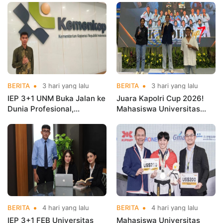
BERITA
3 hari yang lalu
BERITA
3 hari yang lalu
IEP 3+1 UNM Buka Jalan ke
Juara Kapolri Cup 2026!
Dunia Profesional,
Mahasiswa Universitas
Mahasiswa Magang di
Nusa Mandiri Harumkan
Kementerian Koperasi
Nama Kampus di Kejurnas
Taekwondo
BERITA
4 hari yang lalu
BERITA
4 hari yang lalu
IEP 3+1 FEB Universitas
Mahasiswa Universitas