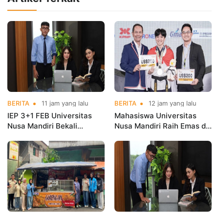
BERITA
11 jam yang lalu
BERITA
12 jam yang lalu
IEP 3+1 FEB Universitas
Mahasiswa Universitas
Nusa Mandiri Bekali
Nusa Mandiri Raih Emas di
Mahasiswa Pengalaman
Asian Taekwondo
Kerja Sebelum Lulus
Indonesia Open
Championships 2026