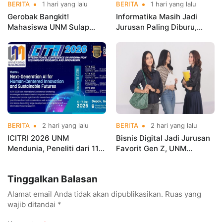
BERITA
1 hari yang lalu
BERITA
1 hari yang lalu
Gerobak Bangkit!
Informatika Masih Jadi
Mahasiswa UNM Sulap
Jurusan Paling Diburu,
Gerobak UMKM Jadi Lebih
UNM Siapkan Talenta AI
Menarik dan Laris
hingga Cyber Security
BERITA
2 hari yang lalu
BERITA
2 hari yang lalu
ICITRI 2026 UNM
Bisnis Digital Jadi Jurusan
Mendunia, Peneliti dari 11
Favorit Gen Z, UNM
Negara Ramaikan
Siapkan Talenta Siap
Konferensi Internasional
Kuasai Industri Digital
Tinggalkan Balasan
Alamat email Anda tidak akan dipublikasikan.
Ruas yang
wajib ditandai
*