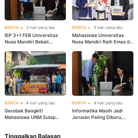
BERITA
3 hari yang lalu
BERITA
3 hari yang lalu
IEP 3+1 FEB Universitas
Mahasiswa Universitas
Nusa Mandiri Bekali
Nusa Mandiri Raih Emas di
Mahasiswa Pengalaman
Asian Taekwondo
Kerja Sebelum Lulus
Indonesia Open
Championships 2026
BERITA
4 hari yang lalu
BERITA
4 hari yang lalu
Gerobak Bangkit!
Informatika Masih Jadi
Mahasiswa UNM Sulap
Jurusan Paling Diburu,
Gerobak UMKM Jadi Lebih
UNM Siapkan Talenta AI
Menarik dan Laris
hingga Cyber Security
Tinggalkan Balasan