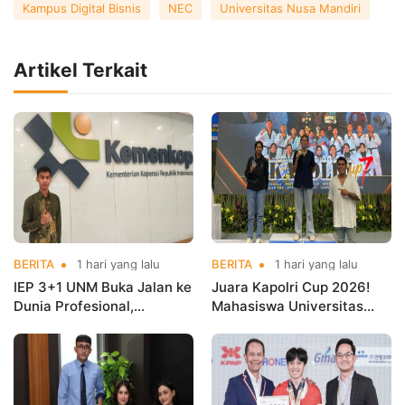
Kampus Digital Bisnis
NEC
Universitas Nusa Mandiri
Artikel Terkait
BERITA
1 hari yang lalu
BERITA
1 hari yang lalu
IEP 3+1 UNM Buka Jalan ke
Juara Kapolri Cup 2026!
Dunia Profesional,
Mahasiswa Universitas
Mahasiswa Magang di
Nusa Mandiri Harumkan
Kementerian Koperasi
Nama Kampus di Kejurnas
Taekwondo