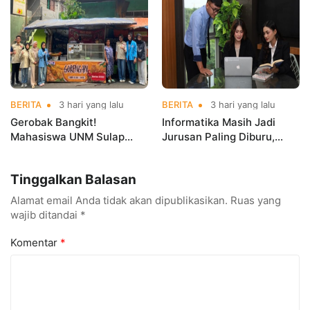
Championships 2026
BERITA
3 hari yang lalu
BERITA
3 hari yang lalu
Gerobak Bangkit!
Informatika Masih Jadi
Mahasiswa UNM Sulap
Jurusan Paling Diburu,
Gerobak UMKM Jadi Lebih
UNM Siapkan Talenta AI
Menarik dan Laris
hingga Cyber Security
Tinggalkan Balasan
Alamat email Anda tidak akan dipublikasikan.
Ruas yang
wajib ditandai
*
Komentar
*