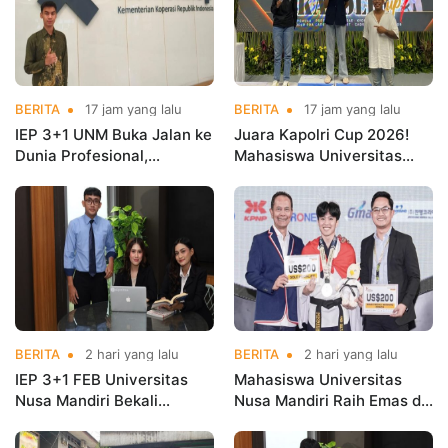
BERITA
17 jam yang lalu
BERITA
17 jam yang lalu
IEP 3+1 UNM Buka Jalan ke
Juara Kapolri Cup 2026!
Dunia Profesional,
Mahasiswa Universitas
Mahasiswa Magang di
Nusa Mandiri Harumkan
Kementerian Koperasi
Nama Kampus di Kejurnas
Taekwondo
BERITA
2 hari yang lalu
BERITA
2 hari yang lalu
IEP 3+1 FEB Universitas
Mahasiswa Universitas
Nusa Mandiri Bekali
Nusa Mandiri Raih Emas di
Mahasiswa Pengalaman
Asian Taekwondo
Kerja Sebelum Lulus
Indonesia Open